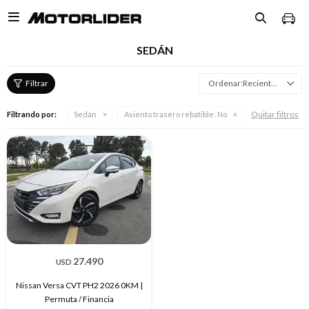

SEDÁN
Recientes
Quitar filtros
Filtrando por:
Sedán
Asiento trasero rebatible:
No
27.490
USD
Nissan Versa CVT PH2 2026 0KM |
Permuta / Financia