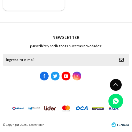
NEWSLETTER
¡Suscribite y recibí todas nuestras novedades!





© Copyright 2026 / Motorlider