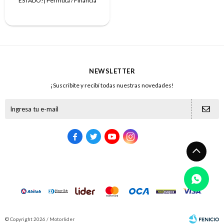
ESTADO!| Permuta / Financia
NEWSLETTER
¡Suscribite y recibí todas nuestras novedades!





© Copyright 2026 / Motorlider