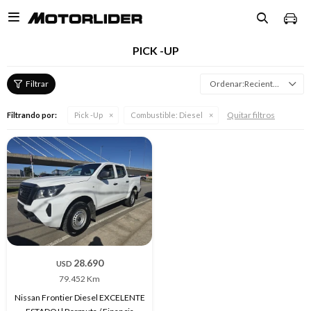

PICK -UP
Recientes
Quitar filtros
Filtrando por:
Pick -Up
Combustible:
Diesel
28.690
USD
79.452 Km
Nissan Frontier Diesel EXCELENTE