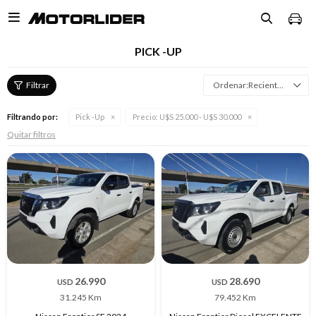

PICK -UP
Recientes
Filtrando por:
Pick -Up
Precio:
U$S 25.000 - U$S 30.000
Quitar filtros
26.990
28.690
USD
USD
31.245 Km
79.452 Km