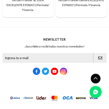
Nissan Frontier SE 2024
Nissan Frontier Diesel EXCELENTE
EXCELENTE ESTADO!| Permuta/
ESTADO!| Permuta / Financia
Financia
NEWSLETTER
¡Suscribite y recibí todas nuestras novedades!




