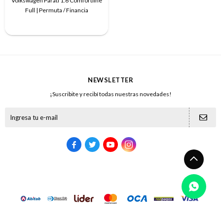
Volkswagen Parati 1.6 Comfortline
Full | Permuta / Financia
NEWSLETTER
¡Suscribite y recibí todas nuestras novedades!




