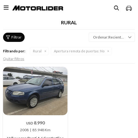

RURAL
Recientes
Filtrando por:
Rural
Apertura remota de puertas:
No
Quitar filtros
8.990
USD
2008
85.948 Km