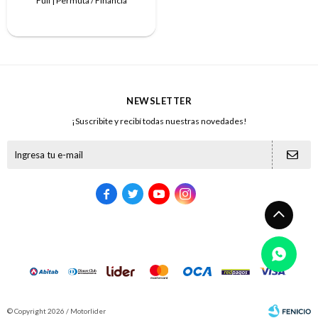
Full | Permuta / Financia
NEWSLETTER
¡Suscribite y recibí todas nuestras novedades!





© Copyright 2026 / Motorlider