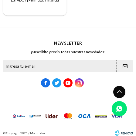
ESTADO! | Permuta / Financia
NEWSLETTER
¡Suscribite y recibí todas nuestras novedades!





© Copyright 2026 / Motorlider