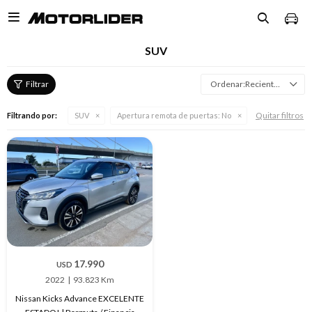

SUV
Recientes
Quitar filtros
Filtrando por:
SUV
Apertura remota de puertas:
No
17.990
USD
2022
93.823 Km
Nissan Kicks Advance EXCELENTE