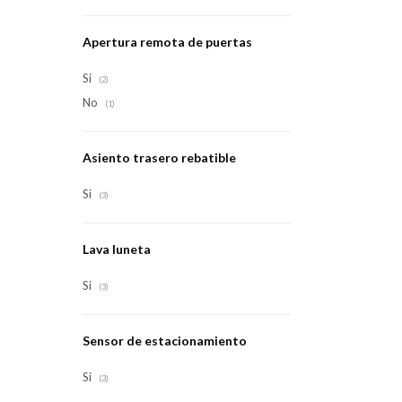
Apertura remota de puertas
Si
(2)
No
(1)
Asiento trasero rebatible
Si
(3)
Lava luneta
Si
(3)
Sensor de estacionamiento
Si
(3)