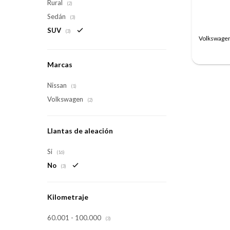
Rural
(2)
Sedán
(3)
SUV
(3)
Volkswagen
Marcas
Nissan
(1)
Volkswagen
(2)
Llantas de aleación
Si
(16)
No
(3)
Kilometraje
60.001 - 100.000
(3)