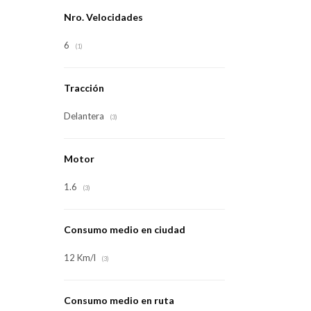
Nro. Velocidades
6
(1)
Tracción
Delantera
(3)
Motor
1.6
(3)
Consumo medio en ciudad
12 Km/l
(3)
Consumo medio en ruta