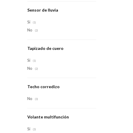
Sensor de lluvia
Si
(1)
No
(2)
Tapizado de cuero
Si
(1)
No
(2)
Techo corredizo
No
(3)
Volante multifunción
Si
(3)