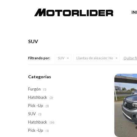
IN
SUV
Quitar f
Filtrando por:
SUV
Llantas de aleación:
No
Categorías
Furgón
(1)
Hatchback
(3)
Pick -Up
(5)
SUV
(1)
Hatchback
(14)
Pick -Up
(1)