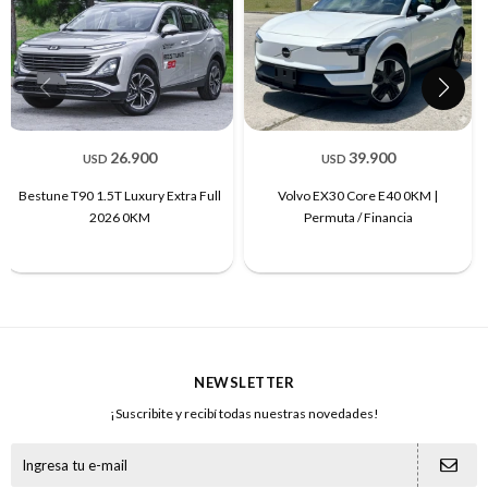
26.900
39.900
USD
USD
Bestune T90 1.5T Luxury Extra Full
Volvo EX30 Core E40 0KM |
2026 0KM
Permuta / Financia
NEWSLETTER
¡Suscribite y recibí todas nuestras novedades!