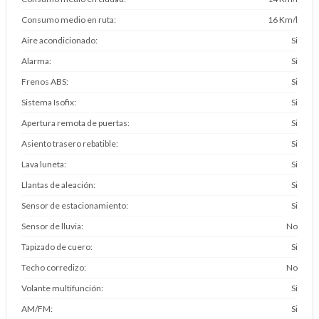
Consumo medio en ruta
16 Km/l
Aire acondicionado
Si
Alarma
Si
Frenos ABS
Si
Sistema Isofix
Si
Apertura remota de puertas
Si
Asiento trasero rebatible
Si
Lava luneta
Si
Llantas de aleación
Si
Sensor de estacionamiento
Si
Sensor de lluvia
No
Tapizado de cuero
Si
Techo corredizo
No
Volante multifunción
Si
AM/FM
Si