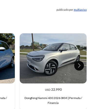
publicado por
multiaviso
22.990
USD
uta /
Dongfeng Nammi 430 2026 0KM | Permuta /
Renault 
Financia