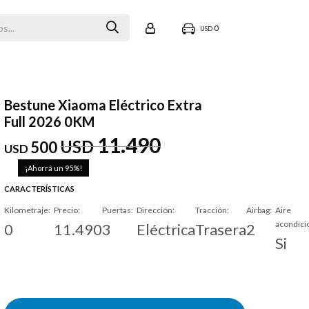
0
USD
Bestune Xiaoma Eléctrico Extra
Full 2026 0KM
11.490
USD
500
USD
95
CARACTERÍSTICAS
Kilometraje
Precio
Puertas
Dirección
Tracción
Airbag
Aire
acondici
0
11.490
3
Eléctrica
Trasera
2
Si