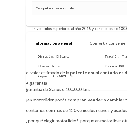
Computadora de abordo
Compramos tu vehículo al contado
En vehículos superiores al año 2015 y con menos de 100.
compra aproximada a los pocos minutos.
Información general
Confort y convenie
DESCRIPCIÓN
Dirección
Eléctrica
Tracción
Tr
Bluetooth
Si
Entrada USB
el valor estimado de la
patente anual contado es de
Reproductor MP3
No
• garantía
garantía de 3 años o 100.000 km.
¡en motorlider podés
comprar, vender o cambiar
t
contamos con más de 120 vehículos nuevos y usados 
¿por qué elegir motorlider?, porque en motorlider o