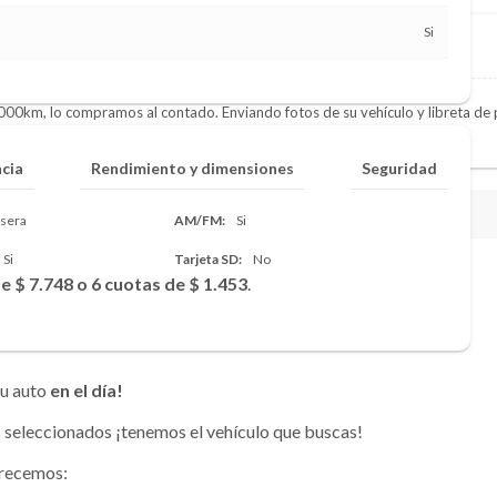
Si
000km, lo compramos al contado. Enviando fotos de su vehículo y libreta d
ncia
Rendimiento y dimensiones
Seguridad
asera
AM/FM
Si
Si
Tarjeta SD
No
 $ 7.748 o 6 cuotas de $ 1.453
.
u auto
en el día!
seleccionados ¡tenemos el vehículo que buscas!
frecemos: