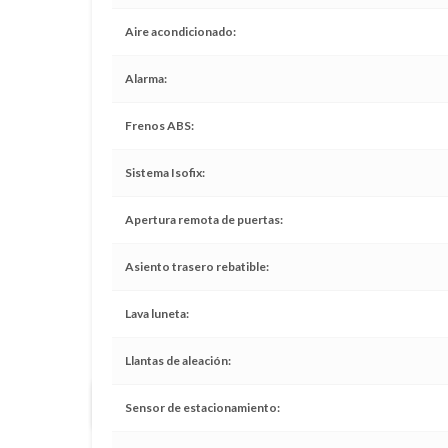
Aire acondicionado
Alarma
Frenos ABS
Sistema Isofix
Apertura remota de puertas
Asiento trasero rebatible
Lava luneta
Llantas de aleación
Todos los servicios realizados en tiempo y forma
Sensor de estacionamiento