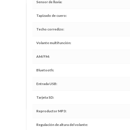
Sensor de lluvia
Financiación bancaria hasta 100%
Tapizado de cuero
Aprobación inmediata
Techo corredizo
Cuotas fijas en UI, dólares y pesos
Plazo hasta 60 meses
Volante multifunción
Débito automático de cuotas
Monto máximo hasta USD 40.000
AM/FM
Condiciones
Bluetooth
Edad:
de 18 a 80 años
Entrada USB
Sin ingreso líquido mínimo
Trabajadores Independientes:
Antigüedad de 1 año
Trabajadores Dependientes:
Antigüedad de 6 meses en e
Tarjeta SD
mercado laboral
Reproductor MP3
Regulación de altura del volante