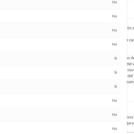
No
Financiación propia
No
Ofrecemos la mejor financiación 
No
Ajustada a las necesidades de cad
No
Rápida y Ágil
Con aprobación inmediata
Sin condiciones de valor, ni año de
Si
Entregando el 50% del valor del 
Slado financiable hasta en 36 cuot
Si
Posibilidad de cancelar antes del
Posibilidad de financiar la Docum
Si
Condiciones
l trabajo actual y 1 año en el
No
Ser mayor de edad
No
Presentar constancia de ingresos 
Presentar a otra persona de gara
No