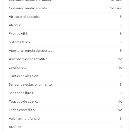
Consumo medio en ruta
16 Km/l
Aire acondicionado
Si
Alarma
Si
Frenos ABS
Si
Sistema Isofix
Si
Apertura remota de puertas
Si
Asiento trasero rebatible
No
Lava luneta
No
Llantas de aleación
Si
Sensor de estacionamiento
Si
Sensor de lluvia
Si
Tapizado de cuero
No
Techo corredizo
No
Volante multifunción
Si
AM/FM
Si