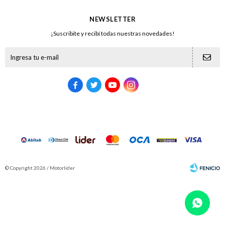
NEWSLETTER
¡Suscribite y recibí todas nuestras novedades!





© Copyright 2026 / Motorlider