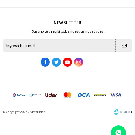
NEWSLETTER
¡Suscribite y recibí todas nuestras novedades!





© Copyright 2026 / Motorlider