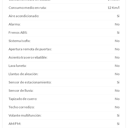
Consumo medio en ruta
12 Km/l
Aire acondicionado
Si
Alarma
No
Frenos ABS
Si
Sistema Isofix
No
Apertura remota de puertas
No
Asiento trasero rebatible
No
Lava luneta
No
Llantas de aleación
No
Sensor de estacionamiento
Si
Sensor de lluvia
No
Tapizado de cuero
No
Techo corredizo
No
Volante multifunción
Si
AM/FM
Si