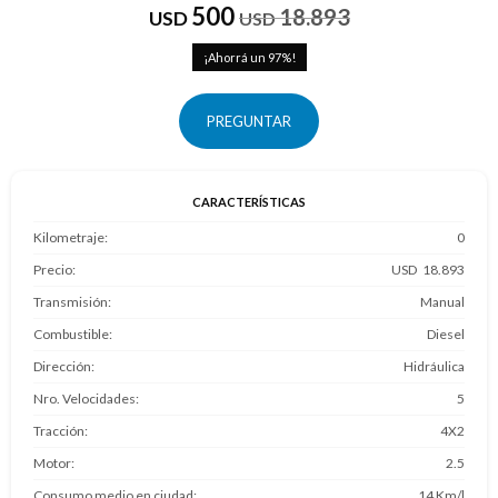
500
18.893
USD
USD
97
PREGUNTAR
CARACTERÍSTICAS
Kilometraje
0
Precio
18.893
Transmisión
Manual
Combustible
Diesel
Dirección
Hidráulica
Nro. Velocidades
5
Tracción
4X2
Motor
2.5
Consumo medio en ciudad
14 Km/l