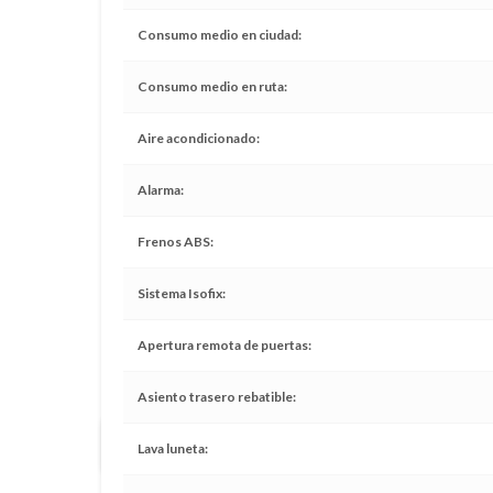
Consumo medio en ciudad
Consumo medio en ruta
Aire acondicionado
Alarma
Frenos ABS
Sistema Isofix
Apertura remota de puertas
Asiento trasero rebatible
Todos los servicios realizados en tiempo y forma
Lava luneta