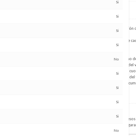
Si
Financiación propia
Si
Ofrecemos la mejor financiación 
Si
Ajustada a las necesidades de cad
Si
Rápida y Ágil
Con aprobación inmediata
Sin condiciones de valor, ni año de
No
Entregando el 50% del valor del 
Slado financiable hasta en 36 cuot
Si
Posibilidad de cancelar antes del
Posibilidad de financiar la Docum
Si
Condiciones
l trabajo actual y 1 año en el
Si
Ser mayor de edad
Si
Presentar constancia de ingresos 
Presentar a otra persona de gara
No