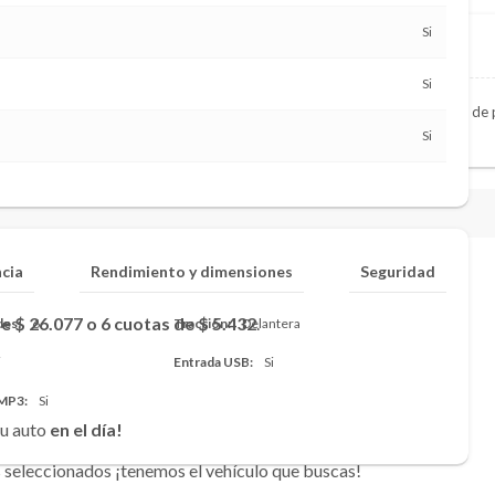
Si
Si
000km, lo compramos al contado. Enviando fotos de su vehículo y libreta d
Si
ncia
Rendimiento y dimensiones
Seguridad
e $ 26.077 o 6 cuotas de $ 5.432
.
des
6
Tracción
Delantera
i
Entrada USB
Si
 MP3
Si
u auto
en el día!
seleccionados ¡tenemos el vehículo que buscas!