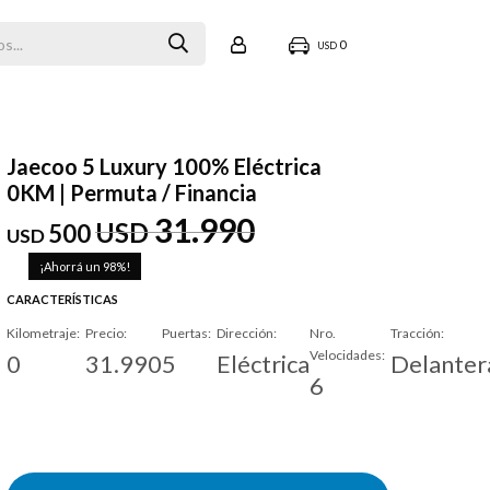
0
USD
Jaecoo 5 Luxury 100% Eléctrica
0KM | Permuta / Financia
31.990
USD
500
USD
98
CARACTERÍSTICAS
Kilometraje
Precio
Puertas
Dirección
Nro.
Tracción
Velocidades
0
31.990
5
Eléctrica
Delanter
6