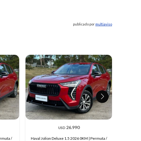
publicado por
multiaviso
26.990
USD
ermuta /
Haval Jolion Deluxe 1.5 2026 0KM | Permuta /
Haval H