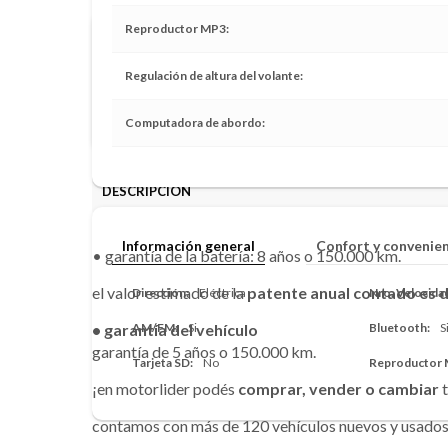
Reproductor MP3
Compramos tu vehículo al contado
Regulación de altura del volante
En vehículos superiores al año 2015 y con menos de 100.
compra aproximada a los pocos minutos.
Computadora de abordo
DESCRIPCIÓN
Información general
Confort y convenie
• garantía de la batería: 8 años o 150.000 km.
el valor estimado de la
patente anual contado es d
Dirección
Eléctrica
Nro. Velocida
• garantía del vehículo
AM/FM
Si
Bluetooth
S
garantía de 5 años o 150.000 km.
Tarjeta SD
No
Reproductor
¡en motorlider podés
comprar, vender o cambiar
t
contamos con más de 120 vehículos nuevos y usados 