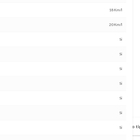
18 Km/l
20 Km/l
Si
Si
Si
Si
Si
Si
Vehículo disponible a todo ti
Si