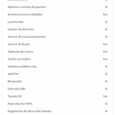
Apertura remota de puertas
Si
Asiento trasero rebatible
No
Lava luneta
Si
Llantas de aleación
Si
Sensor de estacionamiento
Si
Sensor de lluvia
No
Tapizado de cuero
No
Techo corredizo
No
Volante multifunción
Si
AM/FM
Si
Bluetooth
Si
Entrada USB
Si
Tarjeta SD
No
Reproductor MP3
Si
Regulación de altura del volante
Si