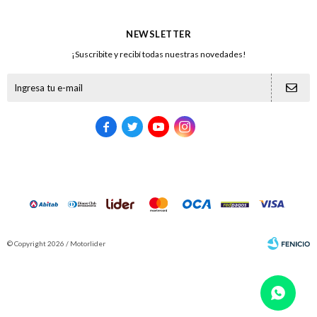
NEWSLETTER
¡Suscribite y recibí todas nuestras novedades!





© Copyright 2026 / Motorlider