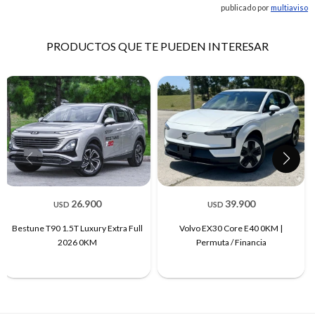
publicado por
multiaviso
PRODUCTOS QUE TE PUEDEN INTERESAR
26.900
39.900
USD
USD
Bestune T90 1.5T Luxury Extra Full
Volvo EX30 Core E40 0KM |
2026 0KM
Permuta / Financia