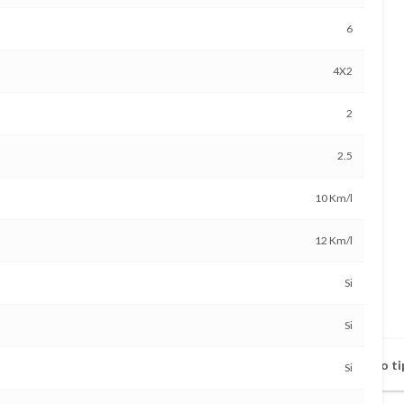
6
4X2
2
2.5
10 Km/l
12 Km/l
Si
Si
Vehículo disponible a todo ti
Si