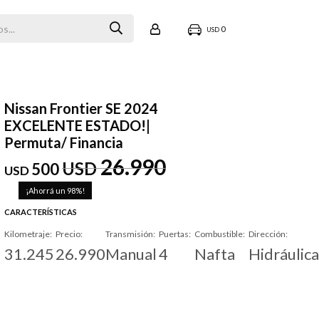
0
USD
Nissan Frontier SE 2024
EXCELENTE ESTADO!|
Permuta/ Financia
26.990
USD
500
USD
98
CARACTERÍSTICAS
Kilometraje
Precio
Transmisión
Puertas
Combustible
Dirección
31.245
26.990
Manual
4
Nafta
Hidráulica