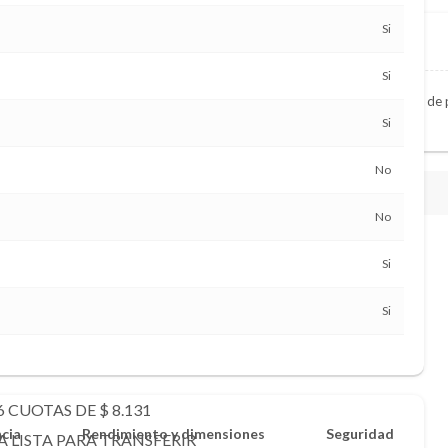
Si
Si
000km, lo compramos al contado. Enviando fotos de su vehículo y libreta d
Si
No
No
Si
Si
 CUOTAS DE $ 8.131
ncia
Rendimiento y dimensiones
Seguridad
LISTA PARA TRANSFERIR