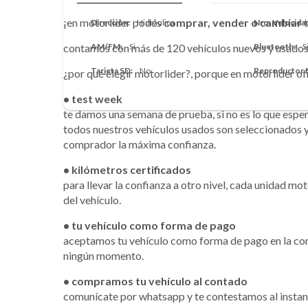
¡en motorlider podés
comprar, vender o cambiar
t
Dirección
Hidráulica
Nro. Velocida
contamos con más de 120 vehículos nuevos y usados 
AM/FM
Si
Bluetooth
S
Tarjeta SD
No
Reproductor
¿por qué elegir motorlider?, porque en motorlider o
• test week
te damos una semana de prueba, si no es lo que espe
todos nuestros vehículos usados son seleccionados y
comprador la máxima confianza.
• kilómetros certificados
para llevar la confianza a otro nivel, cada unidad mo
del vehículo.
• tu vehículo como forma de pago
aceptamos tu vehículo como forma de pago en la com
ningún momento.
• compramos tu vehículo al contado
comunícate por whatsapp y te contestamos al instan