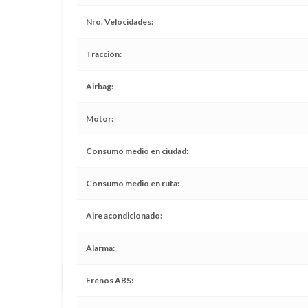
Nro. Velocidades
Tracción
Airbag
Motor
Consumo medio en ciudad
Consumo medio en ruta
Aire acondicionado
Alarma
Todos los servicios realizados en tiempo y forma
Frenos ABS