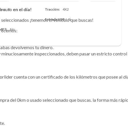
u auto
en el día!
des
6
Tracción
4X2
seleccionados ¡tenemos el vehículo que buscas!
i
Entrada USB
Si
 MP3
No
frecemos:
rabas devolvemos tu dinero.
 minuciosamente inspeccionados, deben pasar un estricto control 
torlider cuenta con un certificado de los kilómetros que posee al dí
pra del 0km o usado seleccionado que buscas. la forma más rápida
te.