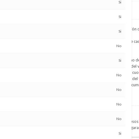
Si
Financiación propia
Si
Ofrecemos la mejor financiación 
Si
Ajustada a las necesidades de cad
No
Rápida y Ágil
Con aprobación inmediata
Sin condiciones de valor, ni año de
Si
Entregando el 50% del valor del 
Slado financiable hasta en 36 cuot
No
Posibilidad de cancelar antes del
Posibilidad de financiar la Docum
No
Condiciones
l trabajo actual y 1 año en el
No
Ser mayor de edad
No
Presentar constancia de ingresos 
Presentar a otra persona de gara
Si