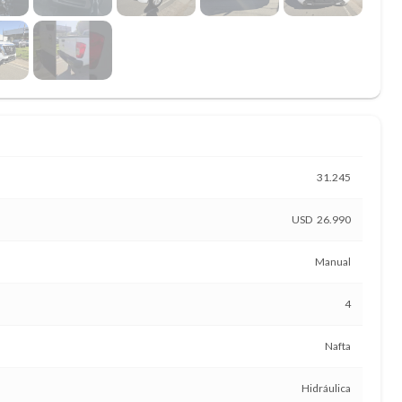
31.245
26.990
Manual
4
Nafta
Hidráulica