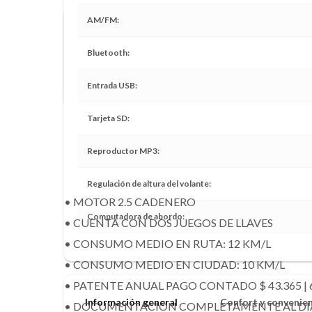
AM/FM
Compramos tu vehículo al contado
Bluetooth
En vehículos superiores al año 2015 y con menos de 100.
compra aproximada a los pocos minutos.
Entrada USB
Tarjeta SD
DESCRIPCIÓN
Reproductor MP3
Regulación de altura del volante
• MOTOR 2.5 CADENERO
Computadora de abordo
• CUENTA CON DOS JUEGOS DE LLAVES
• CONSUMO MEDIO EN RUTA: 12 KM/L
• CONSUMO MEDIO EN CIUDAD: 10 KM/L
• PATENTE ANUAL PAGO CONTADO $ 43.365 | 6
Información general
Confort y convenie
• DOCUMENTACIÓN COMPLETAMENTE AL DÍA 