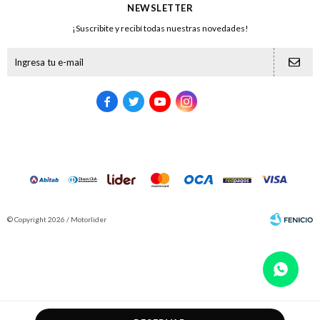
NEWSLETTER
¡Suscribite y recibí todas nuestras novedades!





© Copyright 2026 / Motorlider
Fenicio