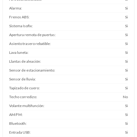
Alarma
Si
Frenos ABS
Si
Sistema Isofix
Si
Apertura remota de puertas
Si
Asiento trasero rebatible
Si
Lava luneta
Si
Llantas de aleación
Si
Sensor de estacionamiento
Si
Sensor de lluvia
Si
Tapizado de cuero
Si
Techo corredizo
No
Volante multifunción
Si
AM/FM
Si
Bluetooth
Si
Entrada USB
Si