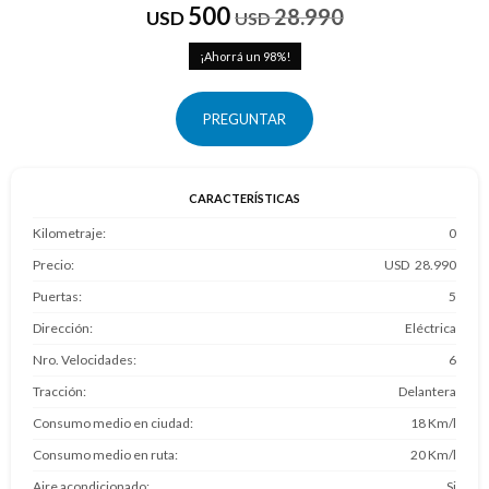
500
28.990
USD
USD
98
PREGUNTAR
CARACTERÍSTICAS
Kilometraje
0
Precio
28.990
Puertas
5
Dirección
Eléctrica
Nro. Velocidades
6
Tracción
Delantera
Consumo medio en ciudad
18 Km/l
Consumo medio en ruta
20 Km/l
Aire acondicionado
Si