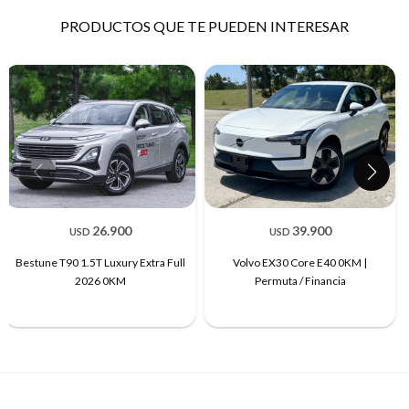
PRODUCTOS QUE TE PUEDEN INTERESAR
26.900
39.900
USD
USD
Bestune T90 1.5T Luxury Extra Full
Volvo EX30 Core E40 0KM |
2026 0KM
Permuta / Financia