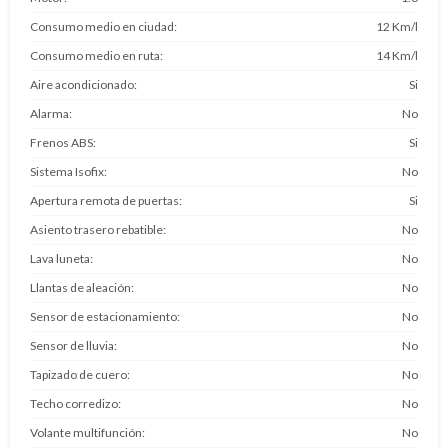
Consumo medio en ciudad
12 Km/l
Consumo medio en ruta
14 Km/l
Aire acondicionado
Si
Alarma
No
Frenos ABS
Si
Sistema Isofix
No
Apertura remota de puertas
Si
Asiento trasero rebatible
No
Lava luneta
No
Llantas de aleación
No
Sensor de estacionamiento
No
Sensor de lluvia
No
Tapizado de cuero
No
Techo corredizo
No
Volante multifunción
No