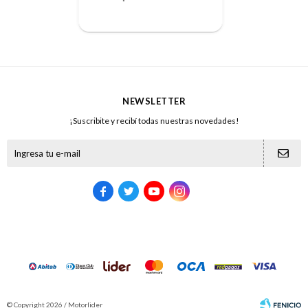
NEWSLETTER
¡Suscribite y recibí todas nuestras novedades!





© Copyright 2026 / Motorlider