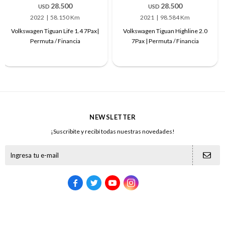
28.500
28.500
USD
USD
2022
58.150 Km
2021
98.584 Km
Volkswagen Tiguan Life 1.4 7Pax|
Volkswagen Tiguan Highline 2.0
Permuta / Financia
7Pax | Permuta / Financia
NEWSLETTER
¡Suscribite y recibí todas nuestras novedades!




