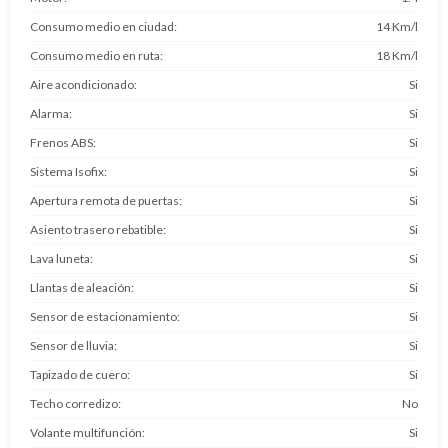
Consumo medio en ciudad
14 Km/l
Consumo medio en ruta
18 Km/l
Aire acondicionado
Si
Alarma
Si
Frenos ABS
Si
Sistema Isofix
Si
Apertura remota de puertas
Si
Asiento trasero rebatible
Si
Lava luneta
Si
Llantas de aleación
Si
Sensor de estacionamiento
Si
Sensor de lluvia
Si
Tapizado de cuero
Si
Techo corredizo
No
Volante multifunción
Si