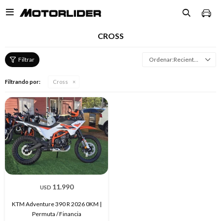

CROSS
Recientes
Filtrando por:
Cross
11.990
USD
KTM Adventure 390 R 2026 0KM |
Permuta / Financia