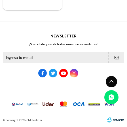
NEWSLETTER
¡Suscribite y recibí todas nuestras novedades!





© Copyright 2026 / Motorlider