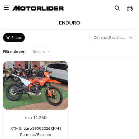

ENDURO
Recientes
Filtrando por:
Enduro
11.250
USD
KTM Enduro 390R 2026 0KM |
Permuta / Financia