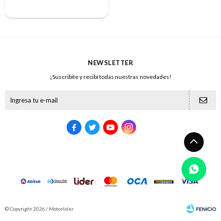
NEWSLETTER
¡Suscribite y recibí todas nuestras novedades!





© Copyright 2026 / Motorlider