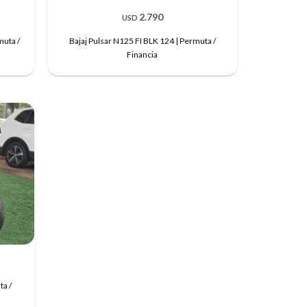
2.790
USD
muta /
Bajaj Pulsar N125 FI BLK 124 | Permuta /
Financia
a /