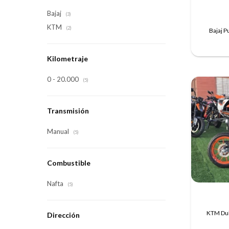
Bajaj
(3)
KTM
(2)
Bajaj P
Kilometraje
0 - 20.000
(5)
Transmisión
Manual
(5)
Combustible
Nafta
(5)
KTM Duk
Dirección