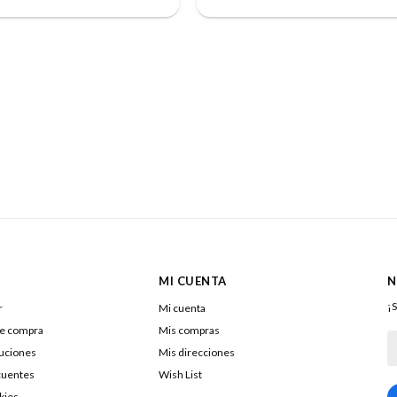
MI CUENTA
N
¡S
r
Mi cuenta
de compra
Mis compras
luciones
Mis direcciones
cuentes
Wish List
kies
217322040016