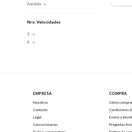
Asistida
(5)
Nro. Velocidades
5
(3)
6
(2)
EMPRESA
COMPRA
Nosotros
Cómo compra
Contacto
Condiciones 
Legal
Envíos y devo
Concesionarias
Preguntas fre
Trabaja con nosotros
Política de coo