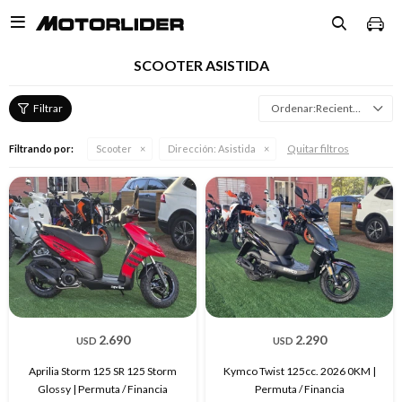

SCOOTER ASISTIDA
Recientes
Quitar filtros
Filtrando por:
Scooter
Dirección:
Asistida
2.690
2.290
USD
USD
Aprilia Storm 125 SR 125 Storm
Kymco Twist 125cc. 2026 0KM |
Glossy | Permuta / Financia
Permuta / Financia