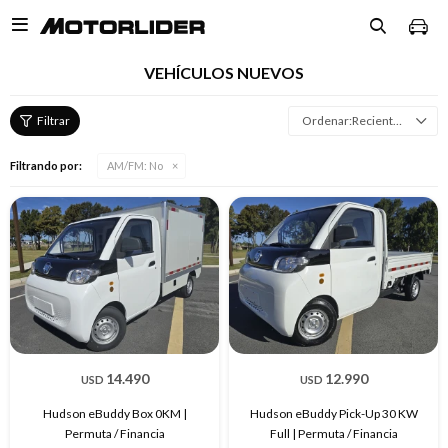

VEHÍCULOS NUEVOS
Recientes
Filtrando por:
AM/FM:
No
14.490
12.990
USD
USD
Hudson eBuddy Box 0KM |
Hudson eBuddy Pick-Up 30 KW
Permuta / Financia
Full | Permuta / Financia