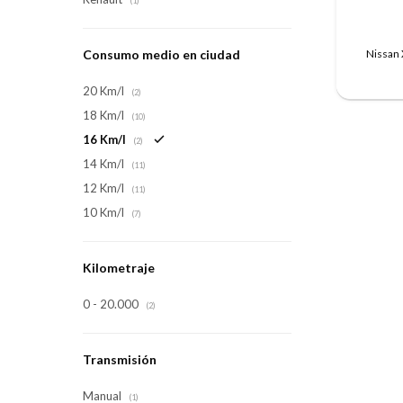
(1)
Nissan 
Consumo medio en ciudad
20 Km/l
(2)
18 Km/l
(10)
16 Km/l
(2)
14 Km/l
(11)
12 Km/l
(11)
10 Km/l
(7)
Kilometraje
0 - 20.000
(2)
Transmisión
Manual
(1)