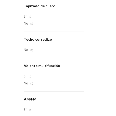
Tapizado de cuero
Si
(1)
No
(1)
Techo corredizo
No
(2)
Volante multifunción
Si
(1)
No
(1)
AM/FM
Si
(2)