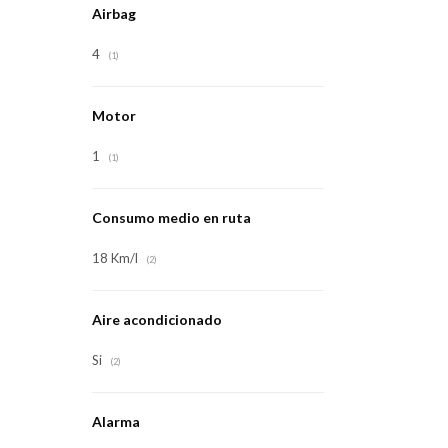
Airbag
4
(1)
Motor
1
(1)
Consumo medio en ruta
18 Km/l
(2)
Aire acondicionado
Si
(2)
Alarma