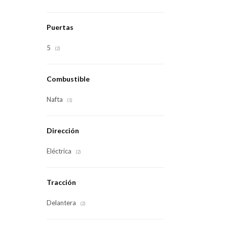
Puertas
5
(2)
Combustible
Nafta
(1)
Dirección
Eléctrica
(2)
Tracción
Delantera
(2)