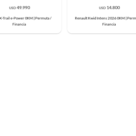
49.990
14.800
USD
USD
X-Trail e-Power 0KM | Permuta /
Renault Kwid Intens 2026 0KM | Perm
Financia
Financia