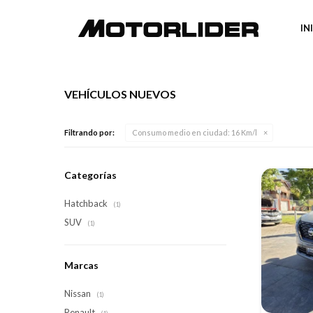
IN
VEHÍCULOS NUEVOS
Filtrando por:
Consumo medio en ciudad:
16 Km/l
Categorías
Hatchback
(1)
SUV
(1)
Marcas
Nissan
(1)
Renault