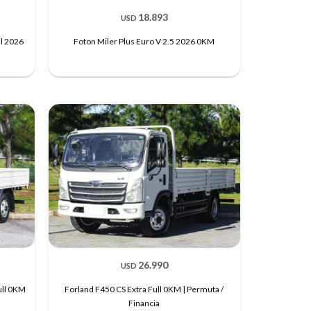
18.893
USD
ll 2026
Foton Miler Plus Euro V 2.5 2026 0KM
26.990
USD
ull 0KM
Forland F450 CS Extra Full 0KM | Permuta /
Financia