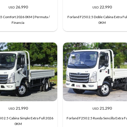
26.990
22.990
USD
USD
 Comfort 2026 0KM | Permuta /
Forland F250 2.5 Doble Cabina Extra Fu
Financia
0KM
21.990
21.290
USD
USD
0 2.5 Cabina Simple Extra Full 2026
Forland F250 2.5 Rueda Sencilla Extra F
0KM