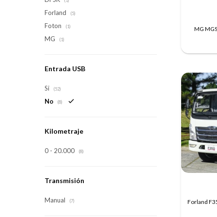
(1)
Forland
(5)
Foton
(1)
MG MGS5
MG
(1)
Entrada USB
Si
(52)
No
(8)
Kilometraje
0 - 20.000
(8)
Transmisión
Manual
Forland F35
(7)