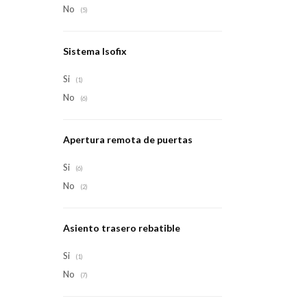
No
(5)
Sistema Isofix
Si
(1)
No
(6)
Apertura remota de puertas
Si
(6)
No
(2)
Asiento trasero rebatible
Si
(1)
No
(7)