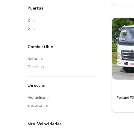
Puertas
2
(1)
5
(1)
Combustible
Nafta
(1)
Diesel
(6)
Dirección
Hidráulica
Forland F3
(7)
Eléctrica
(1)
Nro. Velocidades