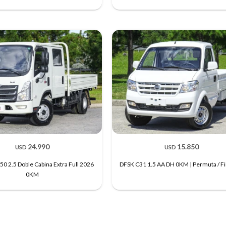
24.990
15.850
USD
USD
50 2.5 Doble Cabina Extra Full 2026
DFSK C31 1.5 AA DH 0KM | Permuta / F
0KM