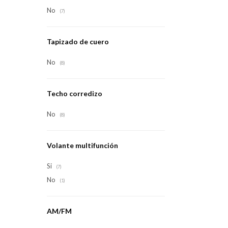
No
(7)
Tapizado de cuero
No
(8)
Techo corredizo
No
(8)
Volante multifunción
Si
(7)
No
(1)
AM/FM