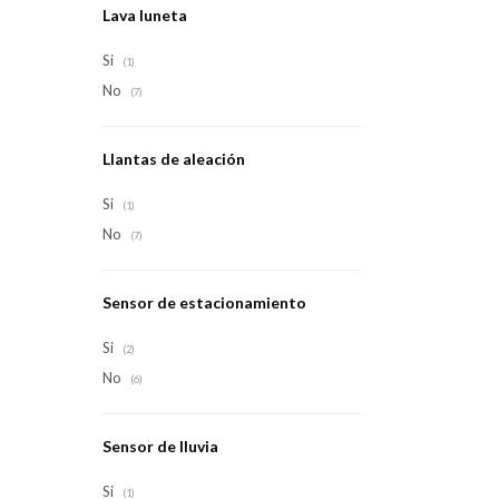
Lava luneta
Si
(1)
No
(7)
Llantas de aleación
Si
(1)
No
(7)
Sensor de estacionamiento
Si
(2)
No
(6)
Sensor de lluvia
Si
(1)