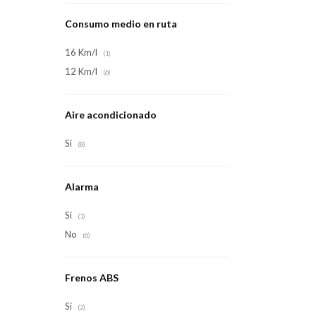
Consumo medio en ruta
16 Km/l
(1)
12 Km/l
(6)
Aire acondicionado
Si
(8)
Alarma
Si
(1)
No
(6)
Frenos ABS
Si
(2)