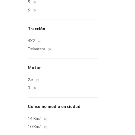
5
(2)
6
(5)
Tracción
4X2
(6)
Delantera
(2)
Motor
2.5
(5)
3
(1)
Consumo medio en ciudad
14 Km/l
(2)
10 Km/l
(5)