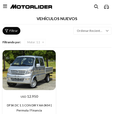

VEHÍCULOS NUEVOS
Recientes
Filtrando por:
Motor:
1.1
12.950
USD
DFSK DC 1.1 CON DIR Y AA 0KM |
Permuta / Financia