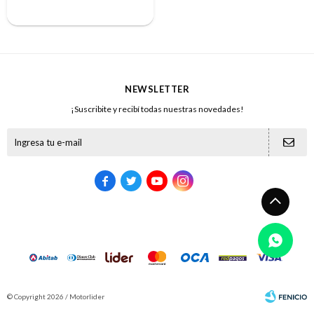
NEWSLETTER
¡Suscribite y recibí todas nuestras novedades!





© Copyright 2026 / Motorlider