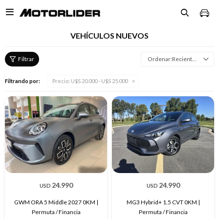

VEHÍCULOS NUEVOS
Recientes
Filtrando por:
Precio:
U$S 20.000 - U$S 25.000
24.990
24.990
USD
USD
GWM ORA 5 Middle 2027 0KM |
MG3 Hybrid+ 1.5 CVT 0KM |
Permuta / Financia
Permuta / Financia