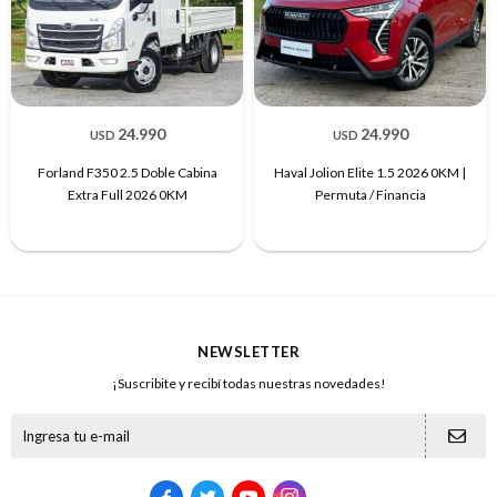
24.990
24.990
USD
USD
Forland F350 2.5 Doble Cabina
Haval Jolion Elite 1.5 2026 0KM |
Extra Full 2026 0KM
Permuta / Financia
NEWSLETTER
¡Suscribite y recibí todas nuestras novedades!




