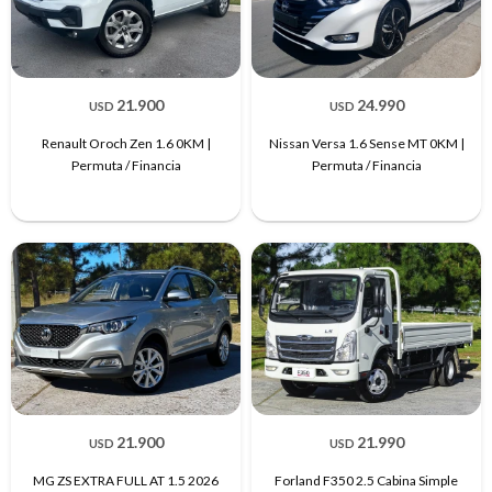
21.900
24.990
USD
USD
Renault Oroch Zen 1.6 0KM |
Nissan Versa 1.6 Sense MT 0KM |
Permuta / Financia
Permuta / Financia
21.900
21.990
USD
USD
MG ZS EXTRA FULL AT 1.5 2026
Forland F350 2.5 Cabina Simple