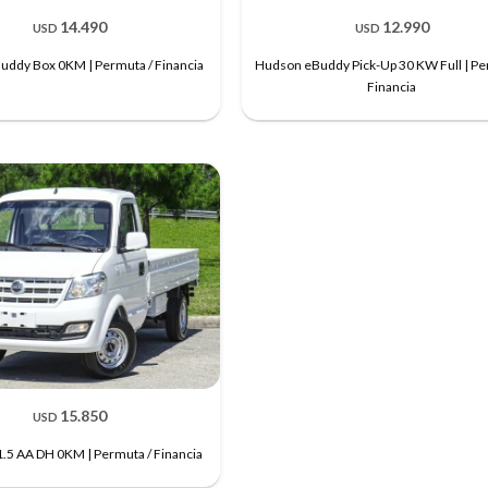
14.490
12.990
USD
USD
ddy Box 0KM | Permuta / Financia
Hudson eBuddy Pick-Up 30 KW Full | Pe
Financia
15.850
USD
.5 AA DH 0KM | Permuta / Financia