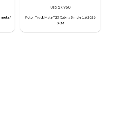
17.950
USD
rmuta /
Foton Truck Mate T25 Cabina Simple 1.6 2026
0KM