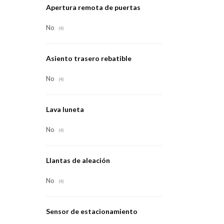
Apertura remota de puertas
No
(4)
Asiento trasero rebatible
No
(4)
Lava luneta
No
(4)
Llantas de aleación
No
(4)
Sensor de estacionamiento