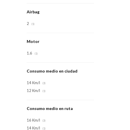
Airbag
2
(1)
Motor
1.6
(1)
Consumo medio en ciudad
14 Km/l
(3)
12 Km/l
(1)
Consumo medio en ruta
16 Km/l
(3)
14 Km/l
(1)