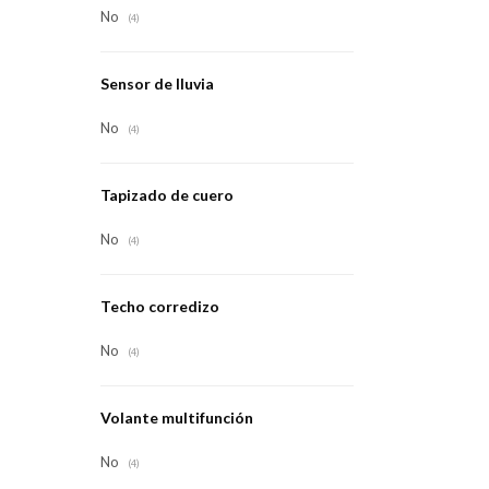
No
(4)
Sensor de lluvia
No
(4)
Tapizado de cuero
No
(4)
Techo corredizo
No
(4)
Volante multifunción
No
(4)