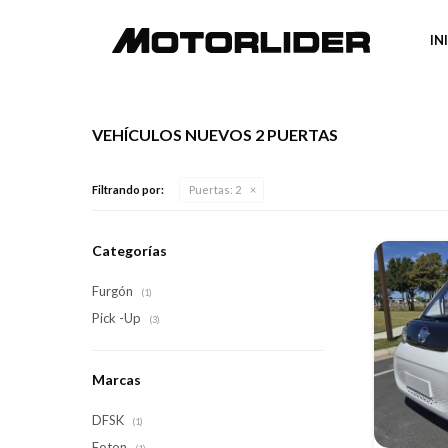
IN
VEHÍCULOS NUEVOS 2 PUERTAS
Filtrando por:
Puertas:
2
Categorías
Furgón
(1)
Pick -Up
(3)
Marcas
DFSK
(1)
Foton