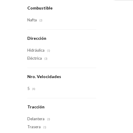
Combustible
Nafta
(2)
Dirección
Hidráulica
(1)
Eléctrica
(3)
Nro. Velocidades
5
(4)
Tracción
Delantera
(3)
Trasera
(1)