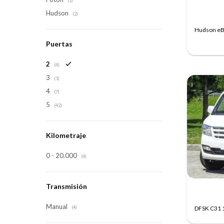
(1)
Hudson
(2)
Hudson eBu
Puertas
2
(4)
3
(1)
4
(7)
5
(42)
Kilometraje
0 - 20.000
(4)
Transmisión
Manual
DFSK C31 1
(4)