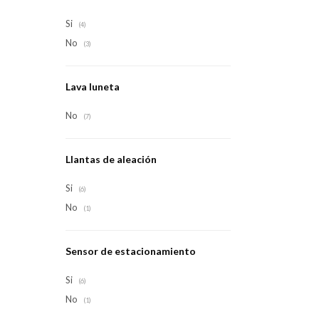
Si
(4)
No
(3)
Lava luneta
No
(7)
Llantas de aleación
Si
(6)
No
(1)
Sensor de estacionamiento
Si
(6)
No
(1)