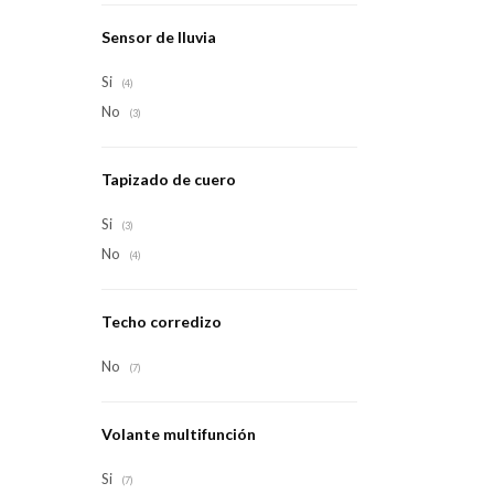
Sensor de lluvia
Si
(4)
No
(3)
Tapizado de cuero
Si
(3)
No
(4)
Techo corredizo
No
(7)
Volante multifunción
Si
(7)