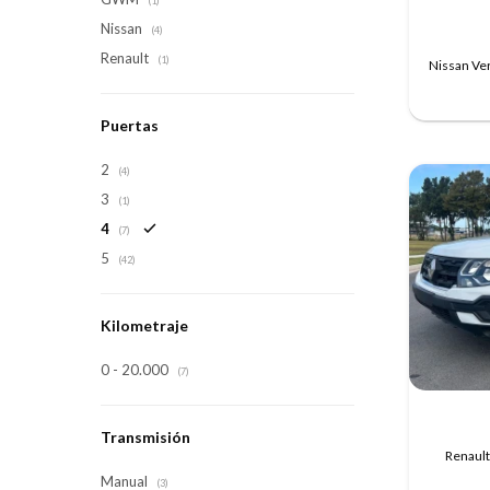
(1)
Nissan
(4)
Renault
(1)
Nissan Ve
Puertas
2
(4)
3
(1)
4
(7)
5
(42)
Kilometraje
0 - 20.000
(7)
Transmisión
Renault
Manual
(3)