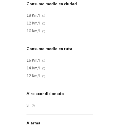
Consumo medio en ciudad
18 Km/l
(1)
12 Km/l
(5)
10 Km/l
(1)
Consumo medio en ruta
16 Km/l
(1)
14 Km/l
(5)
12 Km/l
(1)
Aire acondicionado
Si
(7)
Alarma