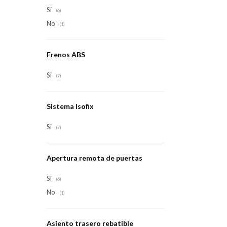
Si
(6)
No
(1)
Frenos ABS
Si
(7)
Sistema Isofix
Si
(7)
Apertura remota de puertas
Si
(6)
No
(1)
Asiento trasero rebatible