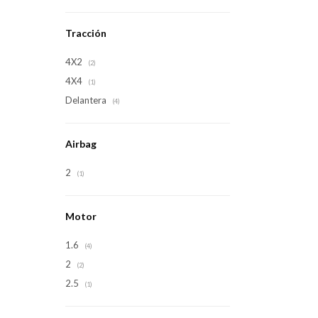
Tracción
4X2
(2)
4X4
(1)
Delantera
(4)
Airbag
2
(1)
Motor
1.6
(4)
2
(2)
2.5
(1)