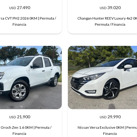
27.490
39.020
USD
USD
rsa CVT PH2 2026 0KM | Permuta /
Changan Hunter REEV Luxury 4x2 0
Financia
Permuta / Financia
21.900
29.990
USD
USD
 Oroch Zen 1.6 0KM | Permuta /
Nissan Versa Exclusive 0KM | Permu
Financia
Financia