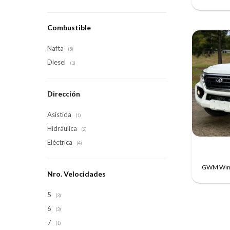
Combustible
Nafta
(5)
Diesel
(1)
Dirección
Asistida
(1)
Hidráulica
(2)
Eléctrica
(4)
GWM Wing
Nro. Velocidades
5
(3)
6
(3)
7
(1)