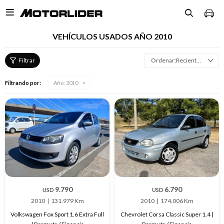

VEHÍCULOS USADOS AÑO 2010
Recientes
Filtrando por:
Año:
2010
9.790
6.790
USD
USD
2010
131.979 Km
2010
174.006 Km
Volkswagen Fox Sport 1.6 Extra Full
Chevrolet Corsa Classic Super 1.4 |