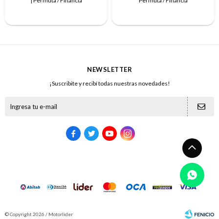
| Permuta / Financia
Permuta / Financia
NEWSLETTER
¡Suscribite y recibí todas nuestras novedades!





© Copyright 2026 / Motorlider