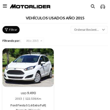

VEHÍCULOS USADOS AÑO 2015
Recientes
Filtrando por:
Año:
2015
9.490
USD
2015
122.538 Km
Ford Fiesta S 1.6 Extra Full|