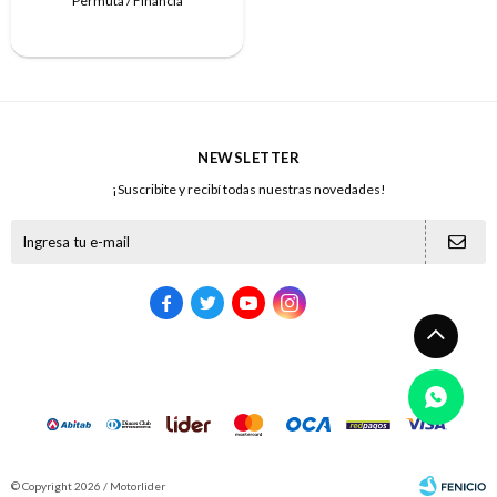
Permuta / Financia
NEWSLETTER
¡Suscribite y recibí todas nuestras novedades!





© Copyright 2026 / Motorlider