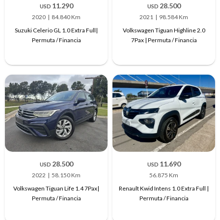
11.290
28.500
USD
USD
2020
84.840 Km
2021
98.584 Km
Suzuki Celerio GL 1.0 Extra Full|
Volkswagen Tiguan Highline 2.0
Permuta / Financia
7Pax | Permuta / Financia
28.500
11.690
USD
USD
2022
58.150 Km
56.875 Km
Volkswagen Tiguan Life 1.4 7Pax|
Renault Kwid Intens 1.0 Extra Full |
Permuta / Financia
Permuta / Financia