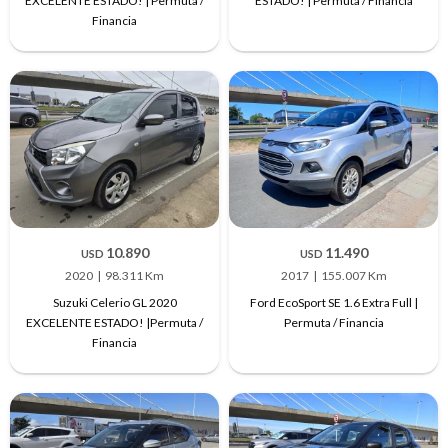
EXCELENTE ESTADO! | Permuta /
ESTADO! | Permuta / Financia
Financia
10.890
11.490
USD
USD
2020
98.311 Km
2017
155.007 Km
Suzuki Celerio GL 2020
Ford EcoSport SE 1.6 Extra Full |
EXCELENTE ESTADO! |Permuta /
Permuta / Financia
Financia