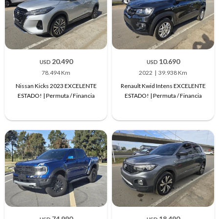
20.490
10.690
USD
USD
78.494 Km
2022
39.938 Km
Nissan Kicks 2023 EXCELENTE
Renault Kwid Intens EXCELENTE
ESTADO! | Permuta / Financia
ESTADO! | Permuta / Financia
74.990
18.490