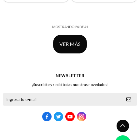
MOSTRANDO
24
DE
41
VER MÁS
NEWSLETTER
¡Suscribite y recibí todas nuestras novedades!




