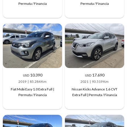
Permuta / Financia
Permuta / Financia
10.390
17.690
USD
USD
2019
85.284 Km
2021
93.519 Km
Fiat Mobi Easy 1.0 Extra Full |
Nissan Kicks Advance 1.6 CVT
Permuta / Financia
Extra Full | Permuta / Financia