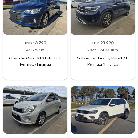
13.790
23.990
USD
USD
46.896 Km
2022
74.330 Km
Chevrolet Onix LS 1.2 Extra Full|
Volkswagen Taos Highline 1.4T|
Permuta / Financia
Permuta / Financia