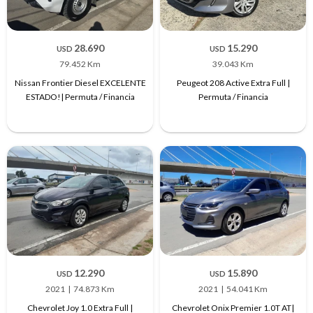
28.690
15.290
USD
USD
79.452 Km
39.043 Km
Nissan Frontier Diesel EXCELENTE
Peugeot 208 Active Extra Full |
ESTADO!| Permuta / Financia
Permuta / Financia
12.290
15.890
USD
USD
2021
74.873 Km
2021
54.041 Km
Chevrolet Joy 1.0 Extra Full |
Chevrolet Onix Premier 1.0T AT|