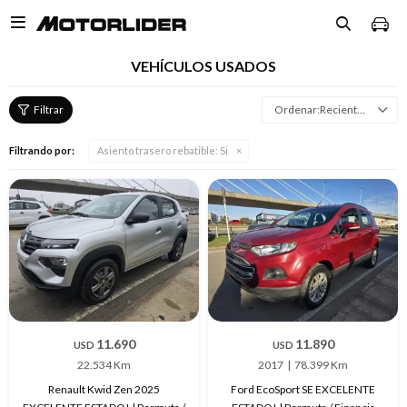

VEHÍCULOS USADOS
Recientes
Filtrando por:
Asiento trasero rebatible:
Si
11.690
11.890
USD
USD
22.534 Km
2017
78.399 Km
Renault Kwid Zen 2025
Ford EcoSport SE EXCELENTE