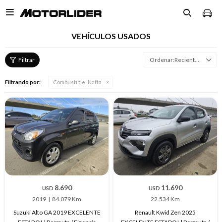

VEHÍCULOS USADOS
Recientes
Filtrando por:
Combustible:
Nafta
8.690
11.690
USD
USD
2019
84.079 Km
22.534 Km
Suzuki Alto GA 2019 EXCELENTE
Renault Kwid Zen 2025