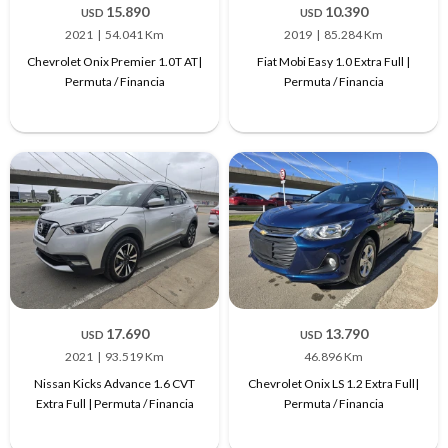
15.890
10.390
USD
USD
2021
54.041 Km
2019
85.284 Km
Chevrolet Onix Premier 1.0T AT|
Fiat Mobi Easy 1.0 Extra Full |
Permuta / Financia
Permuta / Financia
17.690
13.790
USD
USD
2021
93.519 Km
46.896 Km
Nissan Kicks Advance 1.6 CVT
Chevrolet Onix LS 1.2 Extra Full|
Extra Full | Permuta / Financia
Permuta / Financia