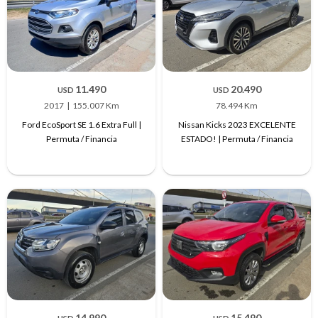
11.490
20.490
USD
USD
2017
155.007 Km
78.494 Km
Ford EcoSport SE 1.6 Extra Full |
Nissan Kicks 2023 EXCELENTE
Permuta / Financia
ESTADO! | Permuta / Financia
14.990
15.490