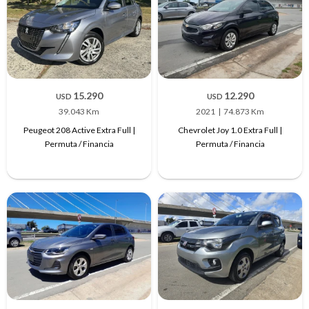
15.290
12.290
USD
USD
39.043 Km
2021
74.873 Km
Peugeot 208 Active Extra Full |
Chevrolet Joy 1.0 Extra Full |
Permuta / Financia
Permuta / Financia