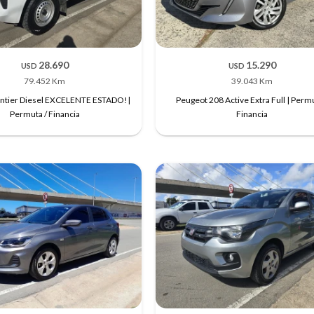
28.690
15.290
USD
USD
79.452 Km
39.043 Km
ontier Diesel EXCELENTE ESTADO!|
Peugeot 208 Active Extra Full | Permu
Permuta / Financia
Financia