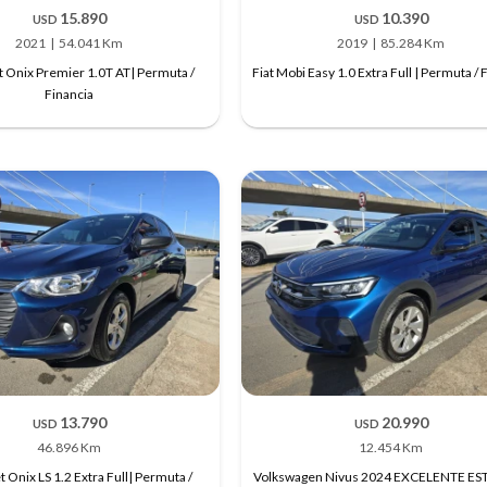
15.890
10.390
USD
USD
2021
54.041 Km
2019
85.284 Km
 Onix Premier 1.0T AT| Permuta /
Fiat Mobi Easy 1.0 Extra Full | Permuta / 
Financia
13.790
20.990
USD
USD
46.896 Km
12.454 Km
 Onix LS 1.2 Extra Full| Permuta /
Volkswagen Nivus 2024 EXCELENTE ES