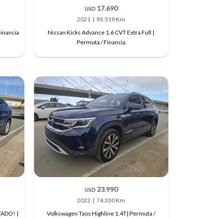
17.690
USD
2021
93.519 Km
Financia
Nissan Kicks Advance 1.6 CVT Extra Full |
Permuta / Financia
23.990
USD
2022
74.330 Km
TADO! |
Volkswagen Taos Highline 1.4T| Permuta /