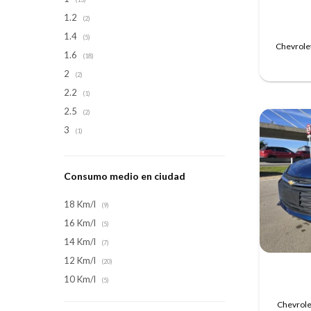
1.2
(2)
1.4
(5)
Chevrolet
1.6
(18)
2
(2)
2.2
(1)
2.5
(2)
3
(1)
Consumo medio en ciudad
18 Km/l
(9)
16 Km/l
(5)
14 Km/l
(7)
12 Km/l
(20)
10 Km/l
(5)
Chevrolet