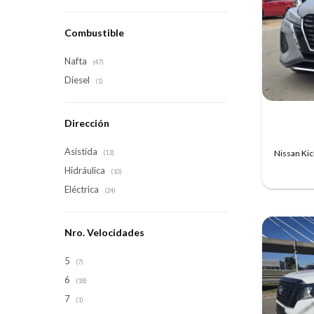
Combustible
Nafta
(47)
Diesel
(1)
Dirección
Asistida
Nissan Ki
(13)
Hidráulica
(10)
Eléctrica
(24)
Nro. Velocidades
5
(7)
6
(18)
7
(1)