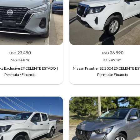
23.490
26.990
USD
USD
56.634 Km
31.245 Km
cks Exclusive EXCELENTE ESTADO |
Nissan Frontier SE 2024 EXCELENTE E
Permuta / Financia
Permuta/ Financia