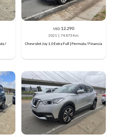
12.290
USD
2021
74.873 Km
ta /
Chevrolet Joy 1.0 Extra Full | Permuta / Financia