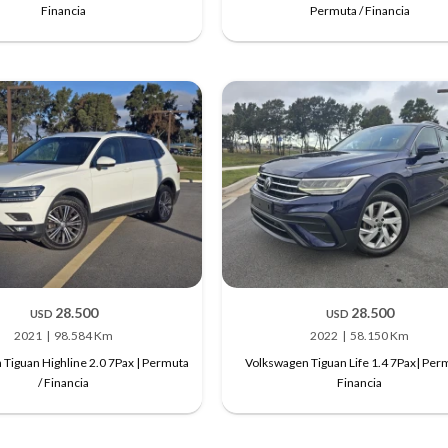
Financia
Permuta / Financia
28.500
28.500
USD
USD
2021
98.584 Km
2022
58.150 Km
Tiguan Highline 2.0 7Pax | Permuta
Volkswagen Tiguan Life 1.4 7Pax| Perm
/ Financia
Financia