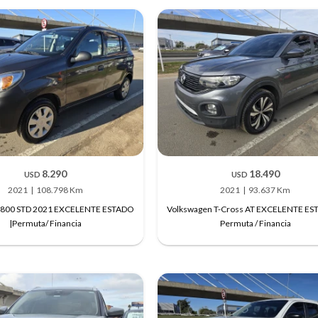
8.290
18.490
USD
USD
2021
108.798 Km
2021
93.637 Km
o 800 STD 2021 EXCELENTE ESTADO
Volkswagen T-Cross AT EXCELENTE ES
|Permuta/ Financia
Permuta / Financia