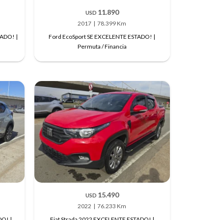
11.890
USD
2017
78.399 Km
TADO! |
Ford EcoSport SE EXCELENTE ESTADO! |
Permuta / Financia
15.490
USD
2022
76.233 Km
O! |
Fiat Strada 2022 EXCELENTE ESTADO! |