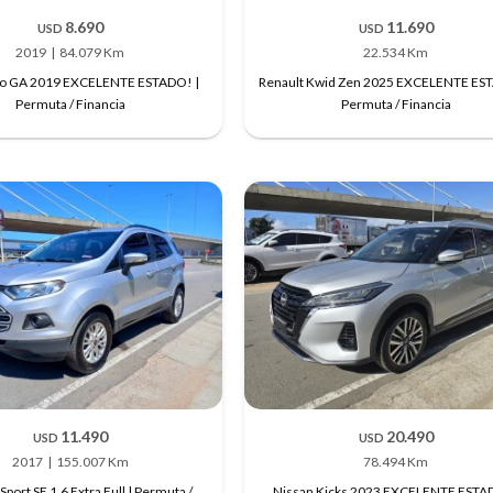
8.690
11.690
USD
USD
2019
84.079 Km
22.534 Km
lto GA 2019 EXCELENTE ESTADO! |
Renault Kwid Zen 2025 EXCELENTE ES
Permuta / Financia
Permuta / Financia
11.490
20.490
USD
USD
2017
155.007 Km
78.494 Km
port SE 1.6 Extra Full | Permuta /
Nissan Kicks 2023 EXCELENTE ESTAD