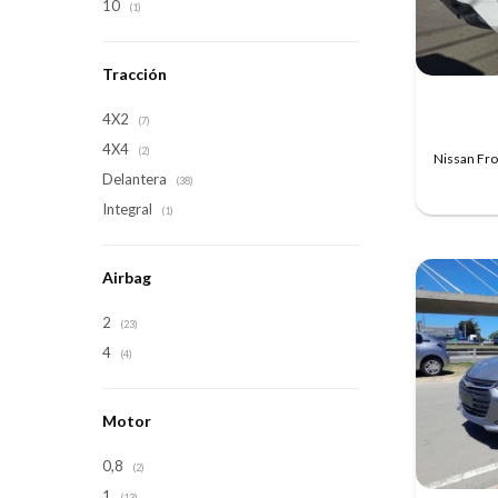
10
(1)
Tracción
4X2
(7)
4X4
(2)
Nissan Fr
Delantera
(38)
Integral
(1)
Airbag
2
(23)
4
(4)
Motor
0,8
(2)
1
(13)