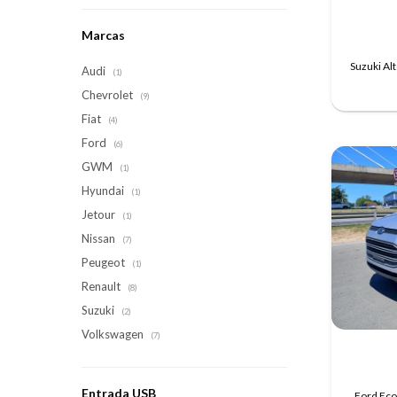
Marcas
Suzuki A
Audi
(1)
Chevrolet
(9)
Fiat
(4)
Ford
(6)
GWM
(1)
Hyundai
(1)
Jetour
(1)
Nissan
(7)
Peugeot
(1)
Renault
(8)
Suzuki
(2)
Volkswagen
(7)
Entrada USB
Ford EcoS