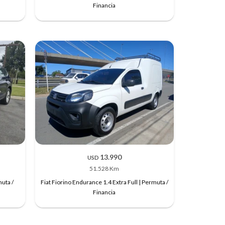
Financia
13.990
USD
51.528 Km
uta /
Fiat Fiorino Endurance 1.4 Extra Full | Permuta /
Financia