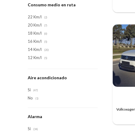
Consumo medio en ruta
22 Km/l
(2)
20 Km/l
(7)
18 Km/l
(6)
16 Km/l
(5)
14 Km/l
(20)
12 Km/l
(5)
Aire acondicionado
Si
(47)
No
(1)
Volkswagen 
Alarma
Si
(34)