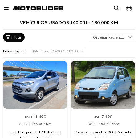

VEHÍCULOS USADOS 140.001 - 180.000 KM
Recientes
Filtrando por:
Kilometraje:
140.001 - 180.000
11.490
7.190
USD
USD
2017
155.007 Km
2014
153.629 Km
Ford EcoSport SE 1.6 Extra Full |
Chevrolet Spark Lite 800 | Permuta