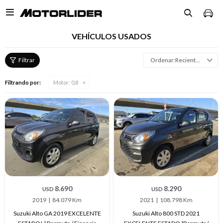

VEHÍCULOS USADOS
Recientes
Filtrando por:
Motor:
0,8
8.690
8.290
USD
USD
2019
84.079 Km
2021
108.798 Km
Suzuki Alto GA 2019 EXCELENTE
Suzuki Alto 800 STD 2021