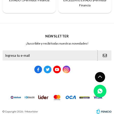
ESTADO! | Permuta / Financia
EXCELENTE ESTADO |Permuta/
Financia
NEWSLETTER
¡Suscribite y recibí todas nuestras novedades!





© Copyright 2026 / Motorlider