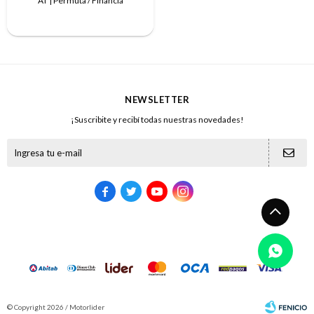
AT | Permuta / Financia
NEWSLETTER
¡Suscribite y recibí todas nuestras novedades!





© Copyright 2026 / Motorlider