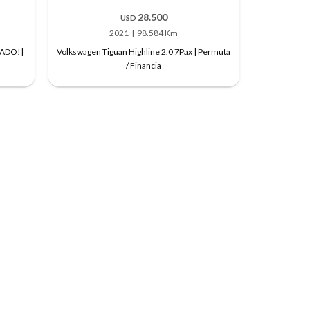
28.500
USD
2021
98.584 Km
TADO!|
Volkswagen Tiguan Highline 2.0 7Pax | Permuta
/ Financia