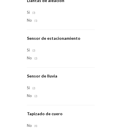
Llantas de aleación
Si
(3)
No
(1)
Sensor de estacionamiento
Si
(2)
No
(2)
Sensor de lluvia
Si
(2)
No
(2)
Tapizado de cuero
No
(4)