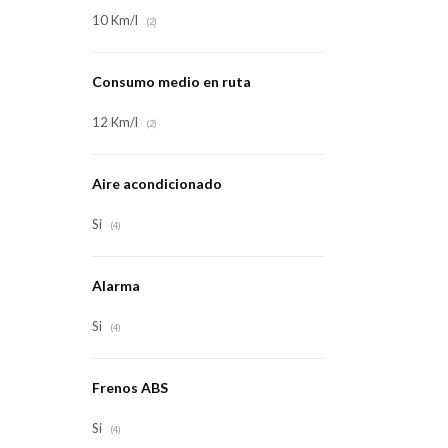
10 Km/l
(2)
Consumo medio en ruta
12 Km/l
(2)
Aire acondicionado
Si
(4)
Alarma
Si
(4)
Frenos ABS
Si
(4)