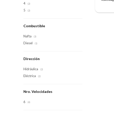
4
(2)
5
(2)
Combustible
Nafta
(3)
Diesel
(1)
Dirección
Hidráulica
(2)
Eléctrica
(2)
Nro. Velocidades
6
(4)