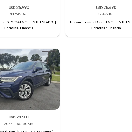
26.990
28.690
USD
USD
31.245 Km
79.452 Km
ntier SE 2024 EXCELENTE ESTADO!|
Nissan Frontier Diesel EXCELENTE ES
Permuta/ Financia
Permuta / Financia
28.500
USD
2022
58.150 Km
n Tiguan Life 1.4 7Pax| Permuta /