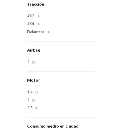
Tracción
4X2
(2)
4X4
(1)
Delantera
(1)
Airbag
2
(2)
Motor
1.4
(1)
2
(1)
2.5
(2)
Consumo medio en ciudad