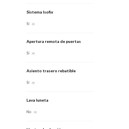
Sistema Isofix
Si
(4)
Apertura remota de puertas
Si
(4)
Asiento trasero rebatible
Si
(4)
Lava luneta
No
(4)