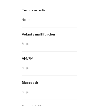
Techo corredizo
No
(4)
Volante multifunción
Si
(4)
AM/FM
Si
(4)
Bluetooth
Si
(4)