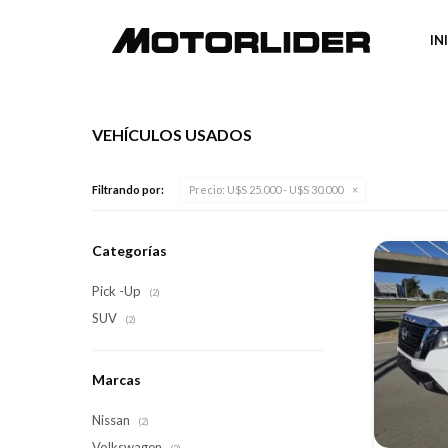
IN
VEHÍCULOS USADOS
Filtrando por:
Precio:
U$S 25.000 - U$S 30.000
Categorías
Pick -Up
(2)
SUV
(2)
Marcas
Nissan
(2)
Volkswagen