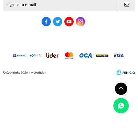





© Copyright 2026 / Motorlider
Fenicio