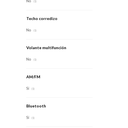
No
(1)
Techo corredizo
No
(1)
Volante multifunción
No
(1)
AM/FM
Si
(1)
Bluetooth
Si
(1)