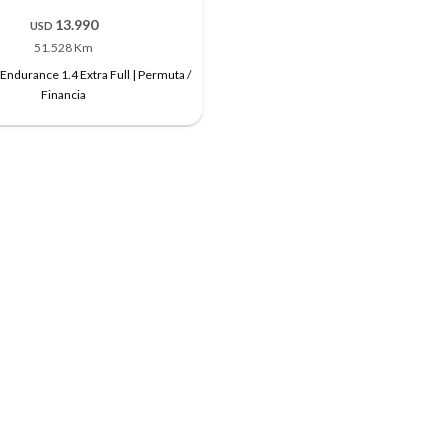
13.990
USD
51.528 Km
 Endurance 1.4 Extra Full | Permuta /
Financia