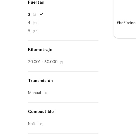
Puertas
3
(1)
4
Fiat Fiorino
(11)
5
(47)
Kilometraje
20.001 - 60.000
(1)
Transmisión
Manual
(1)
Combustible
Nafta
(1)