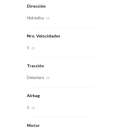
Dirección
Hidráulica
(1)
Nro. Velocidades
5
(1)
Tracción
Delantera
(1)
Airbag
2
(1)
Motor