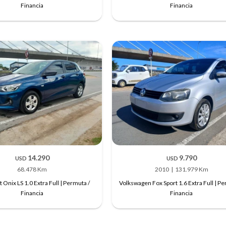
Financia
Financia
14.290
9.790
USD
USD
68.478 Km
2010
131.979 Km
 Onix LS 1.0 Extra Full | Permuta /
Volkswagen Fox Sport 1.6 Extra Full | Pe
Financia
Financia