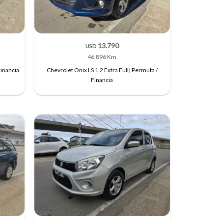
13.790
USD
46.896 Km
Financia
Chevrolet Onix LS 1.2 Extra Full| Permuta /
Financia