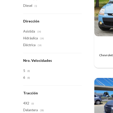
Diesel
(1)
Dirección
Asistida
(14)
Hidráulica
(14)
Eléctrica
(14)
Chevrolet 
Nro. Velocidades
5
(8)
6
(8)
Tracción
4X2
(6)
Delantera
(38)