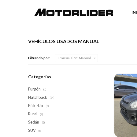
IN
VEHÍCULOS USADOS MANUAL
Filtrando por:
Transmisión:
Manual
Categorías
Furgón
(1)
Hatchback
(24)
Pick -Up
(5)
Rural
(2)
Sedán
(6)
SUV
(6)