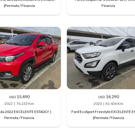
|Permuta / Financia
Financia
15.490
14.290
USD
USD
2022
76.233 Km
2020
81.436 Km
rada 2022 EXCELENTE ESTADO! |
Ford EcoSport Freestyle EXCELENTE 
Permuta / Financia
|Permuta / Financia