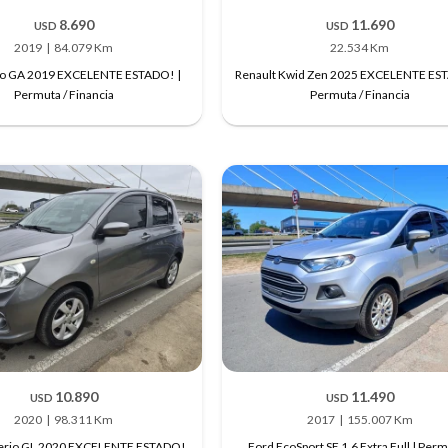
8.690
11.690
USD
USD
2019
84.079 Km
22.534 Km
lto GA 2019 EXCELENTE ESTADO! |
Renault Kwid Zen 2025 EXCELENTE ES
Permuta / Financia
Permuta / Financia
10.890
11.490
USD
USD
2020
98.311 Km
2017
155.007 Km
lerio GL 2020 EXCELENTE ESTADO!
Ford EcoSport SE 1.6 Extra Full | Perm