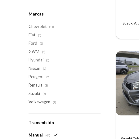
Marcas
Suzuki A
Chevrolet
(11)
Fiat
(5)
Ford
(5)
GWM
(1)
Hyundai
(1)
Nissan
(2)
Peugeot
(2)
Renault
(8)
Suzuki
(5)
Volkswagen
(4)
Transmisión
Manual
(44)
Suzuki Ce