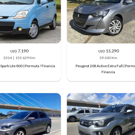
7.190
15.290
USD
USD
2014
153.629 Km
39.043 Km
Spark Lite 800 | Permuta / Financia
Peugeot 208 Active Extra Full | Permu
Financia