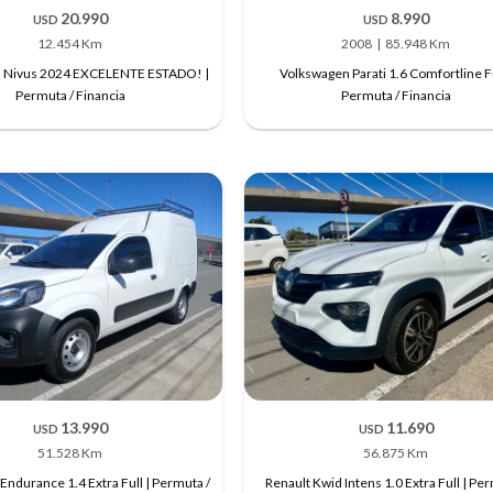
20.990
8.990
USD
USD
12.454 Km
2008
85.948 Km
 Nivus 2024 EXCELENTE ESTADO! |
Volkswagen Parati 1.6 Comfortline Fu
Permuta / Financia
Permuta / Financia
13.990
11.690
USD
USD
51.528 Km
56.875 Km
 Endurance 1.4 Extra Full | Permuta /
Renault Kwid Intens 1.0 Extra Full | Per