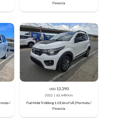
Financia
12.290
USD
2022
62.648 Km
rmuta /
Fiat Mobi Trekking 1.0 Extra Full | Permuta /
Financia