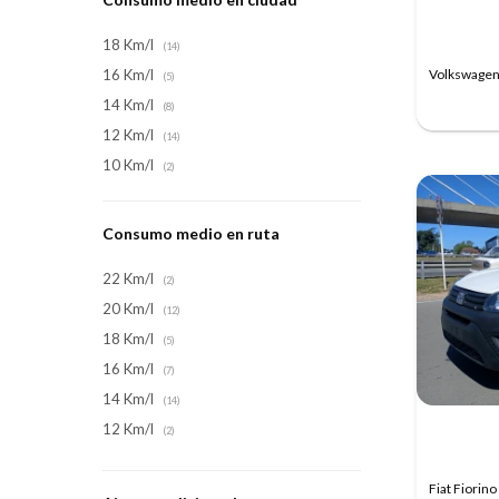
18 Km/l
(14)
Volkswagen
16 Km/l
(5)
14 Km/l
(8)
12 Km/l
(14)
10 Km/l
(2)
Consumo medio en ruta
22 Km/l
(2)
20 Km/l
(12)
18 Km/l
(5)
16 Km/l
(7)
14 Km/l
(14)
12 Km/l
(2)
Fiat Fiorino