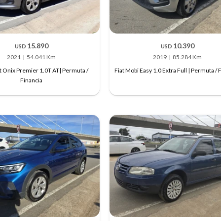
15.890
10.390
USD
USD
2021
54.041 Km
2019
85.284 Km
 Onix Premier 1.0T AT| Permuta /
Fiat Mobi Easy 1.0 Extra Full | Permuta / 
Financia