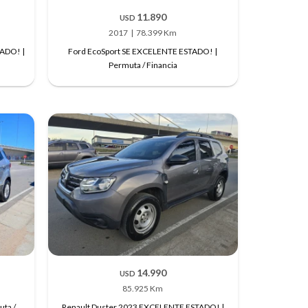
11.890
USD
2017
78.399 Km
TADO! |
Ford EcoSport SE EXCELENTE ESTADO! |
Permuta / Financia
14.990
USD
85.925 Km
uta /
Renault Duster 2023 EXCELENTE ESTADO! |