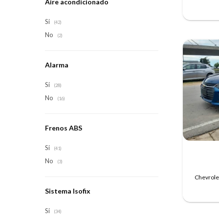
Aire acondicionado
Si
(42)
No
(2)
Alarma
Si
(28)
No
(16)
Frenos ABS
Si
(41)
No
(3)
Chevrolet
Sistema Isofix
Si
(34)