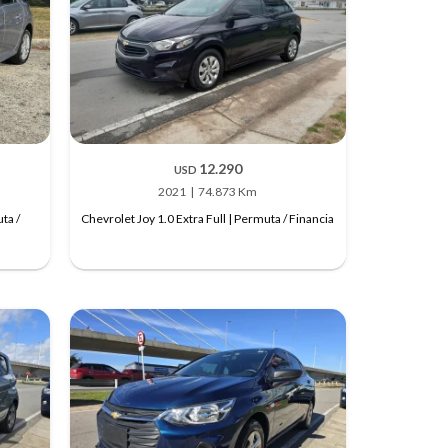
12.290
USD
2021
74.873 Km
ta /
Chevrolet Joy 1.0 Extra Full | Permuta / Financia