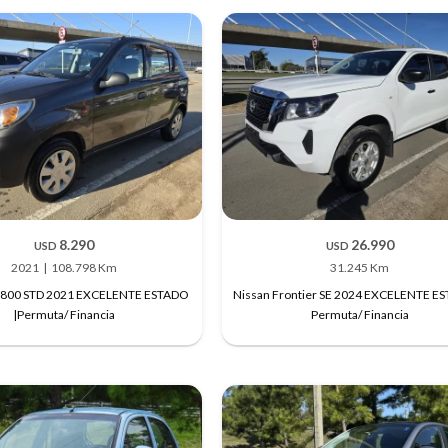
8.290
26.990
USD
USD
2021
108.798 Km
31.245 Km
o 800 STD 2021 EXCELENTE ESTADO
Nissan Frontier SE 2024 EXCELENTE E
|Permuta/ Financia
Permuta/ Financia