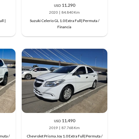
11.290
USD
2020
84.840 Km
ll |
Suzuki Celerio GL 1.0 Extra Full| Permuta /
Financia
11.490
USD
2019
87.768 Km
muta /
Chevrolet Prisma Joy 1.0 Extra Full| Permuta /