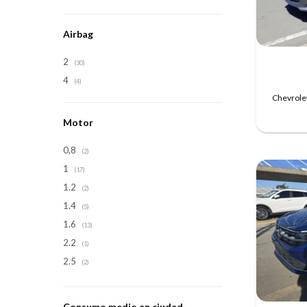
Airbag
2
(30)
4
(4)
Chevrolet
Motor
0,8
(2)
1
(17)
1.2
(2)
1.4
(5)
1.6
(13)
2.2
(1)
2.5
(2)
Consumo medio en ciudad