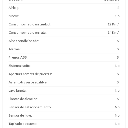
Airbag
2
Motor
1.6
Consumo medio en ciudad
12 Km/l
Consumo medio en ruta
14 Km/l
Aire acondicionado
Si
Alarma
Si
Frenos ABS
Si
Sistema Isofix
No
Apertura remota de puertas
Si
Asiento trasero rebatible
Si
Lava luneta
No
Llantas de aleación
Si
Sensor de estacionamiento
No
Sensor de lluvia
No
Tapizado de cuero
No