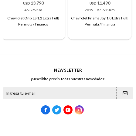
13.790
11.490
USD
USD
46.896 Km
2019
87.768 Km
Chevrolet Onix LS 1.2 Extra Full|
Chevrolet Prisma Joy 1.0 Extra Full|
Permuta / Financia
Permuta / Financia
NEWSLETTER
¡Suscribite y recibí todas nuestras novedades!




