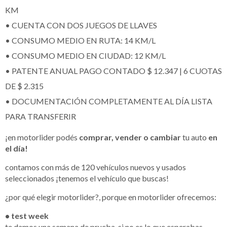
KM
• CUENTA CON DOS JUEGOS DE LLAVES
• CONSUMO MEDIO EN RUTA: 14 KM/L
• CONSUMO MEDIO EN CIUDAD: 12 KM/L
• PATENTE ANUAL PAGO CONTADO $ 12.347 | 6 CUOTAS
DE $ 2.315
• DOCUMENTACIÓN COMPLETAMENTE AL DÍA LISTA
PARA TRANSFERIR
¡en motorlider podés
comprar, vender o cambiar
tu auto
en
el día!
contamos con más de 120 vehículos nuevos y usados
seleccionados ¡tenemos el vehículo que buscas!
¿por qué elegir motorlider?, porque en motorlider ofrecemos:
• test week
te damos una semana de prueba, si no es lo que esperabas