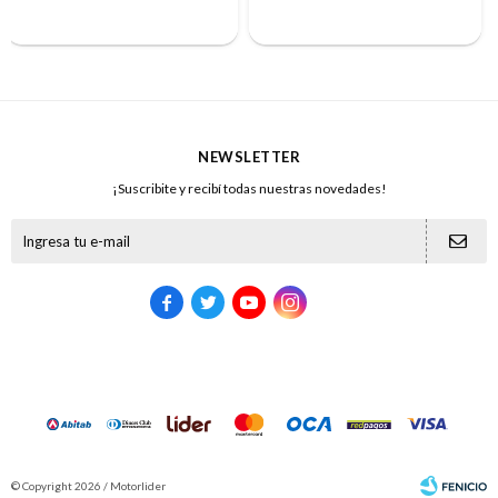
NEWSLETTER
¡Suscribite y recibí todas nuestras novedades!





© Copyright 2026 / Motorlider