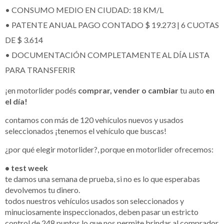
• CONSUMO MEDIO EN CIUDAD: 18 KM/L
• PATENTE ANUAL PAGO CONTADO $ 19.273 | 6 CUOTAS
DE $ 3.614
• DOCUMENTACIÓN COMPLETAMENTE AL DÍA LISTA
PARA TRANSFERIR
¡en motorlider podés
comprar, vender o cambiar
tu auto
en
el día!
contamos con más de 120 vehículos nuevos y usados
seleccionados ¡tenemos el vehículo que buscas!
¿por qué elegir motorlider?, porque en motorlider ofrecemos:
• test week
te damos una semana de prueba, si no es lo que esperabas
devolvemos tu dinero.
todos nuestros vehículos usados son seleccionados y
minuciosamente inspeccionados, deben pasar un estricto
control de 248 puntos lo que nos permite brindar al comprador