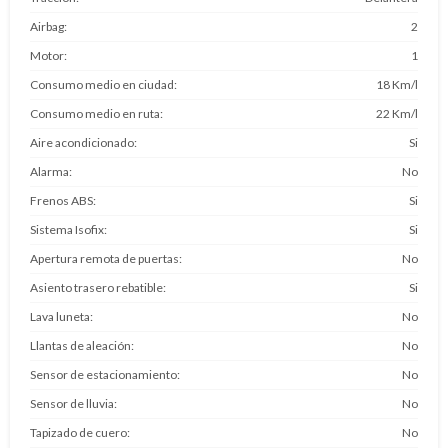
Airbag
2
Motor
1
Consumo medio en ciudad
18 Km/l
Consumo medio en ruta
22 Km/l
Aire acondicionado
Si
Alarma
No
Frenos ABS
Si
Sistema Isofix
Si
Apertura remota de puertas
No
Asiento trasero rebatible
Si
Lava luneta
No
Llantas de aleación
No
Sensor de estacionamiento
No
Sensor de lluvia
No
Tapizado de cuero
No