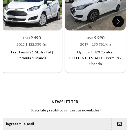
9.490
9.990
USD
USD
2015
122.538 Km
2019
130.781 Km
Ford Fiesta S 1.6 Extra Full|
Hyundai HB20 Comfort
Permuta / Financia
EXCELENTE ESTADO! | Permuta /
Financia
NEWSLETTER
¡Suscribite y recibí todas nuestras novedades!