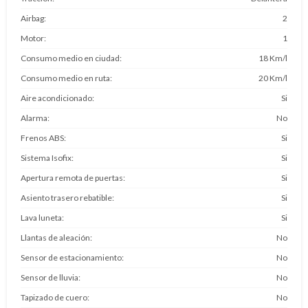
Airbag
2
Motor
1
Consumo medio en ciudad
18 Km/l
Consumo medio en ruta
20 Km/l
Aire acondicionado
Si
Alarma
No
Frenos ABS
Si
Sistema Isofix
Si
Apertura remota de puertas
Si
Asiento trasero rebatible
Si
Lava luneta
Si
Llantas de aleación
No
Sensor de estacionamiento
No
Sensor de lluvia
No
Tapizado de cuero
No