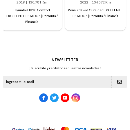
2019
130.781 Km
2022
104.572 Km
Hyundai HB20 Comfort
Renault Kwid Outsider EXCELENTE
EXCELENTE ESTADO! | Permuta /
ESTADO! | Permuta / Financia
Financia
NEWSLETTER
¡Suscribite y recibí todas nuestras novedades!




