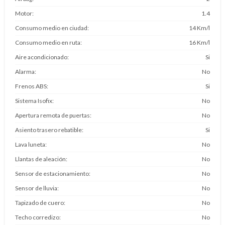
Motor
1.4
Consumo medio en ciudad
14 Km/l
Consumo medio en ruta
16 Km/l
Aire acondicionado
Si
Alarma
No
Frenos ABS
Si
Sistema Isofix
No
Apertura remota de puertas
No
Asiento trasero rebatible
Si
Lava luneta
No
Llantas de aleación
No
Sensor de estacionamiento
No
Sensor de lluvia
No
Tapizado de cuero
No
Techo corredizo
No