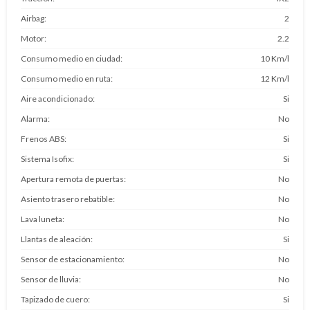
Airbag
2
Motor
2.2
Consumo medio en ciudad
10 Km/l
Consumo medio en ruta
12 Km/l
Aire acondicionado
Si
Alarma
No
Frenos ABS
Si
Sistema Isofix
Si
Apertura remota de puertas
No
Asiento trasero rebatible
No
Lava luneta
No
Llantas de aleación
Si
Sensor de estacionamiento
No
Sensor de lluvia
No
Tapizado de cuero
Si