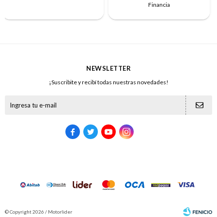
Financia
NEWSLETTER
¡Suscribite y recibí todas nuestras novedades!





© Copyright 2026 / Motorlider