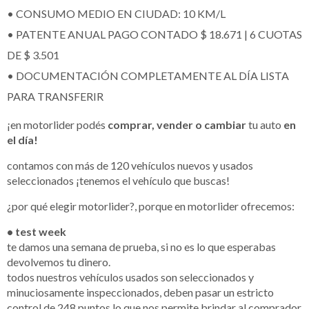
• CONSUMO MEDIO EN CIUDAD: 10 KM/L
• PATENTE ANUAL PAGO CONTADO $ 18.671 | 6 CUOTAS
DE $ 3.501
• DOCUMENTACIÓN COMPLETAMENTE AL DÍA LISTA
PARA TRANSFERIR
¡en motorlider podés
comprar, vender o cambiar
tu auto
en
el día!
contamos con más de 120 vehículos nuevos y usados
seleccionados ¡tenemos el vehículo que buscas!
¿por qué elegir motorlider?, porque en motorlider ofrecemos:
• test week
te damos una semana de prueba, si no es lo que esperabas
devolvemos tu dinero.
todos nuestros vehículos usados son seleccionados y
minuciosamente inspeccionados, deben pasar un estricto
control de 248 puntos lo que nos permite brindar al comprador