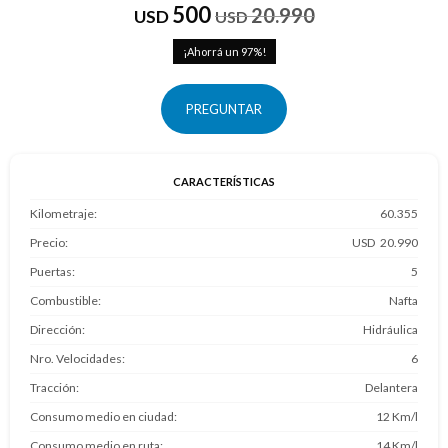
500
20.990
USD
USD
97
PREGUNTAR
CARACTERÍSTICAS
Kilometraje
60.355
Precio
20.990
Puertas
5
Combustible
Nafta
Dirección
Hidráulica
Nro. Velocidades
6
Tracción
Delantera
Consumo medio en ciudad
12 Km/l
Consumo medio en ruta
14 Km/l