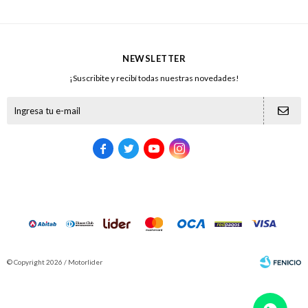
NEWSLETTER
¡Suscribite y recibí todas nuestras novedades!





© Copyright 2026 / Motorlider