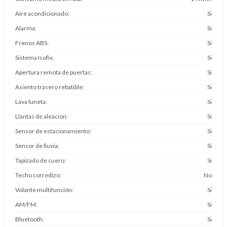
Aire acondicionado
Si
Alarma
Si
Frenos ABS
Si
Sistema Isofix
Si
Apertura remota de puertas
Si
Asiento trasero rebatible
Si
Lava luneta
Si
Llantas de aleación
Si
Sensor de estacionamiento
Si
Sensor de lluvia
Si
Tapizado de cuero
Si
Techo corredizo
No
Volante multifunción
Si
AM/FM
Si
Bluetooth
Si