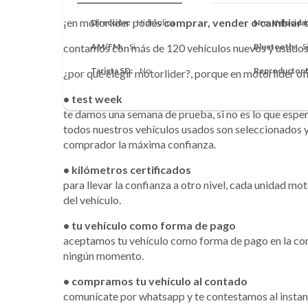
¡en motorlider podés
comprar, vender o cambiar
t
Dirección
Hidráulica
Nro. Velocida
contamos con más de 120 vehículos nuevos y usados 
AM/FM
Si
Bluetooth
S
Tarjeta SD
No
Reproductor
¿por qué elegir motorlider?, porque en motorlider o
• test week
te damos una semana de prueba, si no es lo que espe
todos nuestros vehículos usados son seleccionados y
comprador la máxima confianza.
• kilómetros certificados
para llevar la confianza a otro nivel, cada unidad mo
del vehículo.
• tu vehículo como forma de pago
aceptamos tu vehículo como forma de pago en la com
ningún momento.
• compramos tu vehículo al contado
comunícate por whatsapp y te contestamos al instan