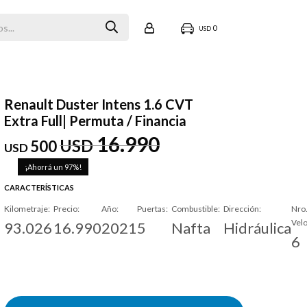
0
USD
Renault Duster Intens 1.6 CVT
Extra Full| Permuta / Financia
16.990
USD
500
USD
97
CARACTERÍSTICAS
Kilometraje
Precio
Año
Puertas
Combustible
Dirección
Nro
Vel
93.026
16.990
2021
5
Nafta
Hidráulica
6