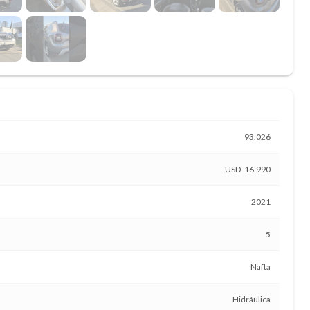
93.026
16.990
2021
5
Nafta
Hidráulica