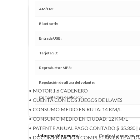
AM/FM
Compramos tu vehículo al contado
Bluetooth
En vehículos superiores al año 2015 y con menos de 100.
compra aproximada a los pocos minutos.
Entrada USB
Tarjeta SD
DESCRIPCIÓN
Reproductor MP3
Regulación de altura del volante
• MOTOR 1.6 CADENERO
Computadora de abordo
• CUENTA CON DOS JUEGOS DE LLAVES
• CONSUMO MEDIO EN RUTA: 14 KM/L
• CONSUMO MEDIO EN CIUDAD: 12 KM/L
• PATENTE ANUAL PAGO CONTADO $ 35.330 | 6
Información general
Confort y convenie
• DOCUMENTACIÓN COMPLETAMENTE AL DÍA 