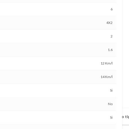
6
4X2
2
1.6
12 Km/l
14 Km/l
Si
No
Vehículo disponible a todo ti
Si