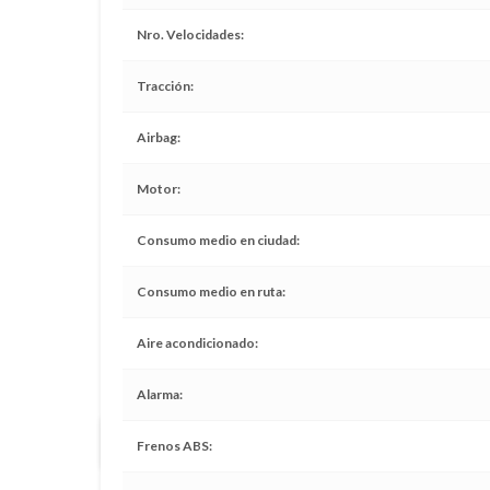
Nro. Velocidades
Tracción
Airbag
Motor
Consumo medio en ciudad
Consumo medio en ruta
Aire acondicionado
Alarma
Todos los servicios realizados en tiempo y forma
Frenos ABS