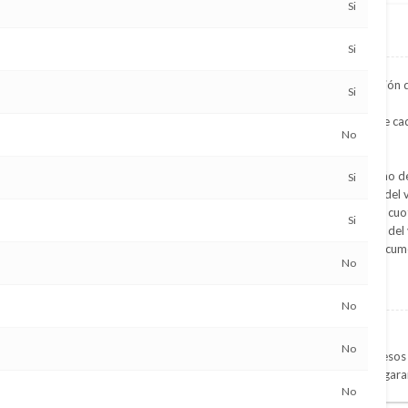
Si
Financiación propia
Si
Ofrecemos la mejor financiación 
Si
Ajustada a las necesidades de cad
No
Rápida y Ágil
Con aprobación inmediata
Sin condiciones de valor, ni año de
Si
Entregando el 50% del valor del 
Slado financiable hasta en 36 cuot
Si
Posibilidad de cancelar antes del
Posibilidad de financiar la Docum
No
Condiciones
l trabajo actual y 1 año en el
No
Ser mayor de edad
No
Presentar constancia de ingresos 
Presentar a otra persona de gara
No