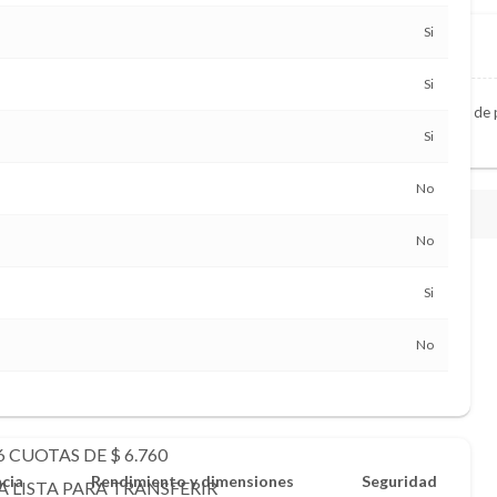
Si
Si
000km, lo compramos al contado. Enviando fotos de su vehículo y libreta d
Si
No
No
Si
No
 CUOTAS DE $ 6.760
ncia
Rendimiento y dimensiones
Seguridad
LISTA PARA TRANSFERIR