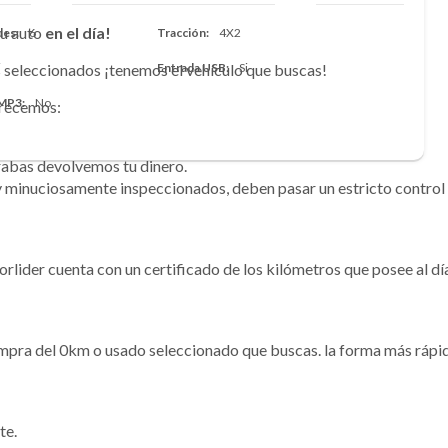
u auto
en el día!
des
6
Tracción
4X2
seleccionados ¡tenemos el vehículo que buscas!
i
Entrada USB
Si
 MP3
No
frecemos:
rabas devolvemos tu dinero.
 minuciosamente inspeccionados, deben pasar un estricto control 
torlider cuenta con un certificado de los kilómetros que posee al dí
pra del 0km o usado seleccionado que buscas. la forma más rápida
te.