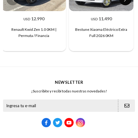
12.990
11.490
USD
USD
Renault Kwid Zen 1.0 0KM |
Bestune Xiaoma Eléctrico Extra
Permuta / Financia
Full 2026 0KM
NEWSLETTER
¡Suscribite y recibí todas nuestras novedades!




