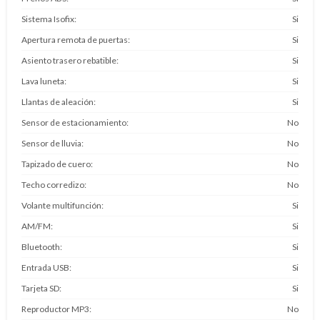
Sistema Isofix
Si
Apertura remota de puertas
Si
Asiento trasero rebatible
Si
Lava luneta
Si
Llantas de aleación
Si
Sensor de estacionamiento
No
Sensor de lluvia
No
Tapizado de cuero
No
Techo corredizo
No
Volante multifunción
Si
AM/FM
Si
Bluetooth
Si
Entrada USB
Si
Tarjeta SD
Si
Reproductor MP3
No