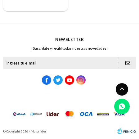
NEWSLETTER
¡Suscribite y recibí todas nuestras novedades!





© Copyright 2026 / Motorlider