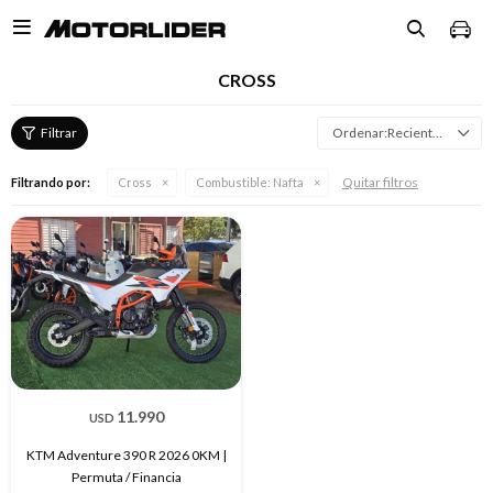

CROSS
Recientes
Quitar filtros
Filtrando por:
Cross
Combustible:
Nafta
11.990
USD
KTM Adventure 390 R 2026 0KM |
Permuta / Financia