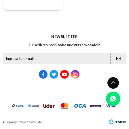
NEWSLETTER
¡Suscribite y recibí todas nuestras novedades!





© Copyright 2026 / Motorlider