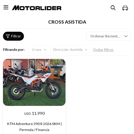

CROSS ASISTIDA
Recientes
Quitar filtros
Filtrando por:
Cross
Dirección:
Asistida
11.990
USD
KTM Adventure 390 R 2026 0KM |
Permuta / Financia